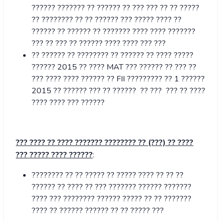
?????? ??????? ?? ?????? ?? ??? ??? ?? ?? ?????
?? ???????? ?? ?? ?????? ??? ????? ???? ??
?????? ?? ?????? ?? ??????? ???? ???? ???????
??? ?? ??? ?? ?????? ???? ???? ??? ???
?? ?????? ?? ???????? ?? ?????? ?? ???? ?????
?????? 2015 ?? ???? MAT ??? ?????? ?? ??? ??
??? ???? ???? ?????? ?? FII ????????? ?? 1 ??????
2015 ?? ?????? ??? ?? ?????? ?? ??? ??? ?? ????
???? ???? ??? ??????
??? ???? ?? ???? ??????? ???????? ?? (???) ?? ????
??? ????? ???? ??????
:
???????? ?? ?? ????? ?? ????? ???? ?? ?? ??
?????? ?? ???? ?? ??? ??????? ?????? ???????
???? ??? ???????? ?????? ????? ?? ?? ???????
???? ?? ?????? ?????? ?? ?? ????? ???