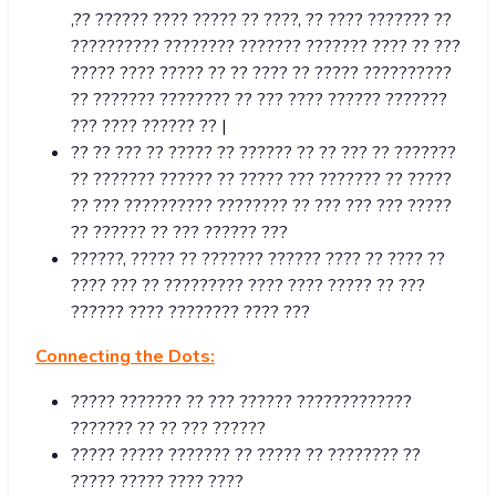
,?? ?????? ???? ????? ?? ????, ?? ???? ??????? ??
?????????? ???????? ??????? ??????? ???? ?? ???
????? ???? ????? ?? ?? ???? ?? ????? ??????????
?? ??????? ???????? ?? ??? ???? ?????? ???????
??? ???? ?????? ?? |
?? ?? ??? ?? ????? ?? ?????? ?? ?? ??? ?? ???????
?? ??????? ?????? ?? ????? ??? ??????? ?? ?????
?? ??? ?????????? ???????? ?? ??? ??? ??? ?????
?? ?????? ?? ??? ?????? ???
??????, ????? ?? ??????? ?????? ???? ?? ???? ??
???? ??? ?? ????????? ???? ???? ????? ?? ???
?????? ???? ???????? ???? ???
Connecting the Dots:
????? ??????? ?? ??? ?????? ?????????????
??????? ?? ?? ??? ??????
????? ????? ??????? ?? ????? ?? ???????? ??
????? ????? ???? ????