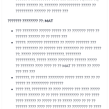
????? ?????? ??, ??????? ??????????? ????? ??
????????? ?????? ?? ????? ???
??????? ???????? ??: MAT
??? ???????? ?????? ????? ?? ?? ??????? ???? ??
?????? ?????? ?? ?? ????? ???
?????: ???????? ???????? ?? ????? ??????? ???
??? ???????? ?? ?????? ??? ???????? ?? ???? ????
??; ????? ??????? ?????????, ????????
??????????, ????? ????? ???????? ?????? ?????
?? ??????? ???? ???? ?? ?? MAT ?? ????? ?? ????
??? ??? ???
???????, ?? ?????? ???????? ????? ???? ??? ?? ??
????? ?? ????????? ???????
???? ???, ???????? ?? ???? ?????? ??? ???? ?????
?????? ?????? ?? ?? ???? ?????????? ?? ??? ????
???? ?????? ?? ????? ?? ?? ????? ???? ?? ?? ??
?????? ???? ???? ??? ??????? ?? ???????? ?? ????