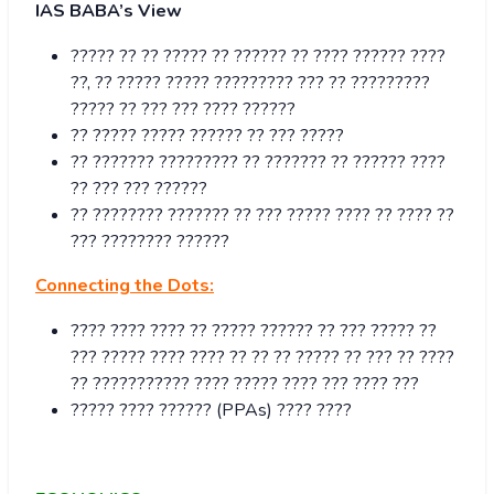
IAS BABA’s View
????? ?? ?? ????? ?? ?????? ?? ???? ?????? ????
??, ?? ????? ????? ????????? ??? ?? ?????????
????? ?? ??? ??? ???? ??????
?? ????? ????? ?????? ?? ??? ?????
?? ??????? ????????? ?? ??????? ?? ?????? ????
?? ??? ??? ??????
?? ???????? ??????? ?? ??? ????? ???? ?? ???? ??
??? ???????? ??????
Connecting the Dots:
???? ???? ???? ?? ????? ?????? ?? ??? ????? ??
??? ????? ???? ???? ?? ?? ?? ????? ?? ??? ?? ????
?? ??????????? ???? ????? ???? ??? ???? ???
????? ???? ?????? (PPAs) ???? ????