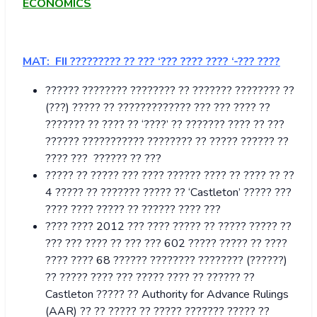
ECONOMICS
MAT: FII ????????? ?? ??? ‘??? ???? ???? ‘-??? ????
?????? ???????? ???????? ?? ??????? ???????? ??
(???) ????? ?? ????????????? ??? ??? ???? ??
??????? ?? ???? ?? ‘????’ ?? ??????? ???? ?? ???
?????? ??????????? ???????? ?? ????? ?????? ??
???? ??? ?????? ?? ???
????? ?? ????? ??? ???? ?????? ???? ?? ???? ?? ??
4 ????? ?? ??????? ????? ?? ‘Castleton’ ????? ???
???? ???? ????? ?? ?????? ???? ???
???? ???? 2012 ??? ???? ????? ?? ????? ????? ??
??? ??? ???? ?? ??? ??? 602 ????? ????? ?? ????
???? ???? 68 ?????? ???????? ???????? (??????)
?? ????? ???? ??? ????? ???? ?? ?????? ??
Castleton ????? ?? Authority for Advance Rulings
(AAR) ?? ?? ????? ?? ????? ??????? ????? ??