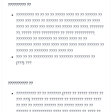
?????????
??
????????? ?? ?? ?? ?? ????? ???? ?? ?? ?????? ??
???? ??? ???? ?? ?????? ?? ??????????? ?? ????
???? ?? ???? ??? ???? ??? ????? ??? ????, ???????
??, ????? ???? ????????? ?? ???? ??????????,
???????? ?? ??????? ?? ????? ???? ?? ??
???????? ???? ???? ???? ???? ???? ???? ?????? ??
?????? ?? ??????? ???? ???? ???
??? ?? ?? ?????????? ?? ??????? ???????? ??
(???) ???
?????????? ??
?????????? ?? ?? ??????? (???? ?? ????? ????? ??
??? ???) ?????? ?? ??????? ?? ??????? ???? ????
?? ??? ?? ????? ?????? ??? ????? ???? ?? ??
?????? ? ?????????? ???? ??? ?????? ??, ???? ??,