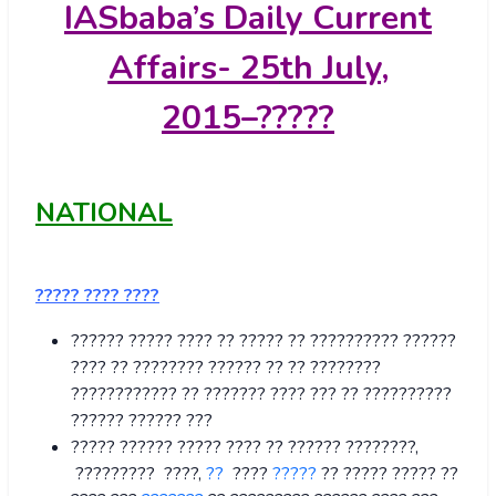
IASbaba’s
Daily Current
Affairs- 25
th July,
2015
–
?????
NATIONAL
????? ???? ????
?????? ????? ???? ?? ????? ?? ?????????? ??????
???? ?? ???????? ?????? ?? ?? ????????
???????????? ?? ??????? ???? ??? ?? ??????????
?????? ?????? ???
????? ?????? ????? ???? ?? ?????? ????????,
????????? ????,
??
????
?????
?? ????? ????? ??