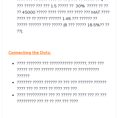
??? ????? ??? ??? 1.5 ????? ?? 30% ????? ?? ??
?? 45000 ????? ???? ???? ??? ???? ??? MAT ????
???? ?? ?? ????? ?????? 1.48 ??? ?????? ??
????? ?????? ???? ????? (8 ??? ????? 18.5%?? ??
??).
Connecting the Dots:
???? ??????? ??? ??????????? ??????, ???? ???
????? ?? ??? ?????? ???????? ?? ??????????
??????
??????? ????? ?????? ?? ??? ??? ??????? ??????
???? ??? ?? ???? ?? ???? ??? ???
???? ?????????? ??? ?? ????? ?? ???? ??? ?? ???
????????? ??? ?? ?? ??? ??? ????