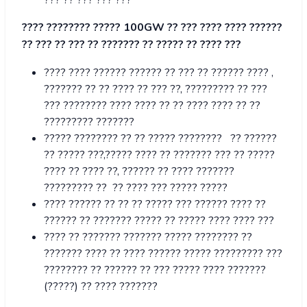
??? ?? ??? ??? ???
???? ???????? ????? 100GW ?? ??? ???? ???? ??????
?? ??? ?? ??? ?? ??????? ?? ????? ?? ???? ???
???? ???? ?????? ?????? ?? ??? ?? ?????? ???? ,
??????? ?? ?? ???? ?? ??? ??, ????????? ?? ???
??? ???????? ???? ???? ?? ?? ???? ???? ?? ??
????????? ???????
????? ???????? ?? ?? ????? ???????? ?? ??????
?? ????? ???,????? ???? ?? ??????? ??? ?? ?????
???? ?? ???? ??, ?????? ?? ???? ???????
????????? ?? ?? ???? ??? ????? ?????
???? ?????? ?? ?? ?? ????? ??? ?????? ???? ??
?????? ?? ??????? ????? ?? ????? ???? ???? ???
???? ?? ??????? ??????? ????? ???????? ??
??????? ???? ?? ???? ?????? ????? ????????? ???
???????? ?? ?????? ?? ??? ????? ???? ???????
(?????) ?? ???? ???????