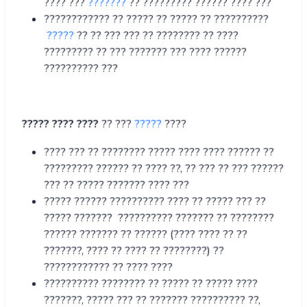
???? ???
???????
?? ????????? ?????? ???? ???
???????????? ?? ????? ?? ????? ?? ??????????
?????
?? ?? ??? ??? ?? ???????? ?? ????
????????? ?? ??? ??????? ??? ???? ??????
?????????? ???
????? ???? ????
?? ???
?????
????
???? ??? ?? ???????? ????? ???? ???? ?????? ??
????????? ?????? ?? ???? ??, ?? ??? ?? ??? ??????
??? ?? ????? ??????? ???? ???
????? ?????? ?????????? ???? ?? ????? ??? ??
????? ??????? ?????????? ??????? ?? ????????
?????? ??????? ?? ?????? (???? ???? ?? ??
???????, ???? ?? ???? ?? ????????) ??
???????????? ?? ???? ????
?????????? ???????? ?? ????? ?? ????? ????
???????, ????? ??? ?? ??????? ?????????? ??,