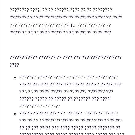
???????? ???? ?? ?? ?????? ???? ?? ?? ????????
???????? ?? ??? ???? ????? ?? ???????? ???? ??, ????
??? ???????? ?? ???? ??? ?? 13 ???? ??????? ??
?????? ?? ?? ???? ??????? ?? ???????? ???? ???
?????? ????? ??????? ?? ???? ??? ??? ???? ???? ????
????
??????? ?????? ????? ?? ??? ?? ??? ????? ????
????? ??? ??? ?? ??? ??? ????? ??? ??, ????? ???
?? ?? ??? ???? ????? ?? ??????? ??????? ???
?????? ????? ?? ????? ?? ??????? ??? ????
???????? ???? ????
???? ?? ????? ???? ?? ?????? ??? ???? ?? ???
??? ??? ?? ????? ?? ????? ?? ????? ????? ??????
?? ?? ??? ?? ?? ??? ???? ????? ????? ??????? ??