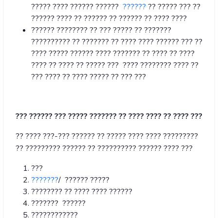
????? ???? ?????? ??????
??????
?? ????? ??? ??
?????? ???? ?? ?????? ?? ?????? ?? ???? ????
?????? ???????? ?? ??? ????? ?? ???????
?????????? ?? ??????? ?? ???? ???? ?????? ??? ??
???? ????? ?????? ???? ??????? ?? ???? ?? ????
???? ?? ???? ?? ????? ??? ???? ???????? ???? ??
??? ???? ?? ???? ????? ?? ??? ???
??? ?????? ??? ????? ??????? ?? ???? ???? ?? ???? ???
?? ???? ???-??? ?????? ?? ????? ???? ???? ?????????
?? ????????? ?????? ?? ?????????? ?????? ???? ???
???
???????
/ ?????? ?????
???????? ?? ???? ???? ??????
??????? ??????
????????????