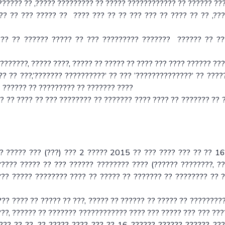
?????? ?? ,????? ????????? ?? ????? ???????????? ?? ?????? ??
?? ?? ??? ????? ?? ???? ??? ?? ?? ??? ??? ?? ???? ?? ?? ,??
???? ?? ?????? ????? ?? ??? ????????? ??????? ?????? ?? ??
???????, ????? ????, ????? ?? ????? ?? ???? ??? ???? ?????? ??
? ?? ???,’??????? ??????????’ ?? ??? ‘??????????????’ ?? ????
? ?????? ?? ????????? ?? ??????? ????
?? ?? ???? ?? ??? ???????? ?? ??????? ???? ???? ?? ??????? ?? 
? ????? ??? (???) ??? 2 ????? 2015 ?? ??? ???? ??? ?? ?? 1
????? ????? ?? ??? ?????? ???????? ???? (?????? ????????, ?
?? ????? ???????? ???? ?? ????? ?? ??????? ?? ???????? ?? 
??? ???? ?? ????? ?? ???, ????? ?? ?????? ?? ????? ?? ????????
???, ?????? ?? ??????? ???????????? ???? ??? ????? ??? ??? ???