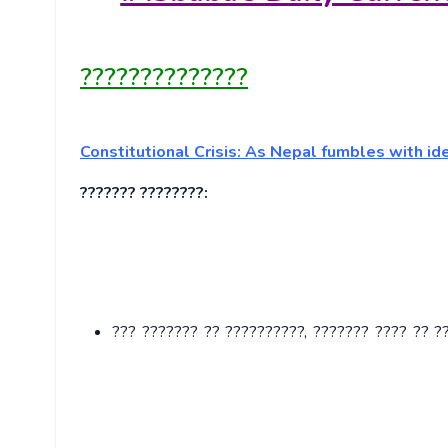
??????????????
Constitutional Crisis: As Nepal fumbles with id
??????? ????????:
??? ??????? ?? ??????????, ??????? ???? ?? ?