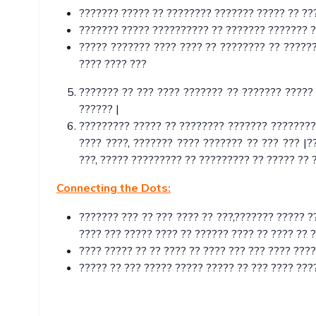
??????? ????? ?? ???????? ??????? ????? ?? ??
??????? ????? ?????????? ?? ??????? ??????? ?
????? ??????? ???? ???? ?? ???????? ?? ??????
???? ???? ???
??????? ?? ??? ???? ??????? ?? ??????? ?????
?????? |
????????? ????? ?? ???????? ??????? ????????
???? ????, ??????? ???? ??????? ?? ??? ??? |?
???, ????? ????????? ?? ????????? ?? ????? ?? 
Connecting the Dots:
??????? ??? ?? ??? ???? ?? ???,??????? ????? ?
???? ??? ????? ???? ?? ?????? ???? ?? ???? ?? ?
???? ????? ?? ?? ???? ?? ???? ??? ??? ???? ????
????? ?? ??? ????? ????? ????? ?? ??? ???? ???