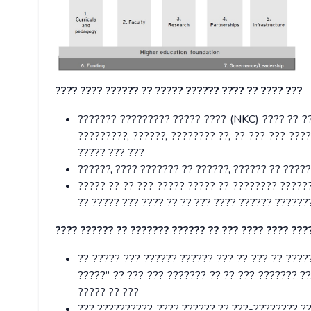
???? ???? ?????? ?? ????? ?????? ???? ?? ???? ???
??????? ????????? ????? ???? (NKC) ???? ?? ??
?????????, ??????, ???????? ??, ?? ??? ??? ???
????? ??? ???
??????, ???? ??????? ?? ??????, ?????? ?? ????
????? ?? ?? ??? ????? ????? ?? ???????? ??????
?? ????? ??? ???? ?? ?? ??? ???? ?????? ??????
???? ?????? ?? ??????? ?????? ?? ??? ???? ???? ???
?? ????? ??? ?????? ?????? ??? ?? ??? ?? ????
?????” ?? ??? ??? ??????? ?? ?? ??? ??????? ?
????? ?? ???
??? ??????????, ???? ?????? ?? ???-???????? ??