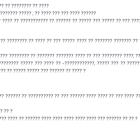
?? ?? ???????? ?? ????
??????? ????? , ?? ???? ??? ??? ???? ??????
 ???? ?? ??????????? ?? ?????? ?? ????? ??? ????? ?? ??? ???
 ?? ???????? ?? ???? ?? ??? ????? ???? ?? ??????? ??????? ??
??? ???????? ?? ??????? ??????? ???? ?? ??? ???????? ????, ?
???????? ????? ??? ???? ?? -????????????, ????? ??? ?? ?????
??? ?? ????? ????? ??? ?????? ?? ???? ?
?? ?????? ?? ?????????? ?? ??? ?????? ???? ???? ?? ??? ???? ?
? ?? ?
??? ???? ?? ?????? ???? ???? ???? ???? ???? ??? ?????? ?? ?? ?