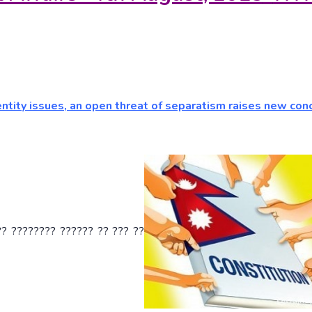
entity issues, an open threat of separatism raises new con
?? ???????? ?????? ?? ??? ??