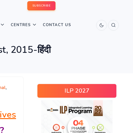
SUBSCRIBE
CENTRES
CONTACT US
t, 2015-हिंदी
nal
,
ILP 2027
ives
?