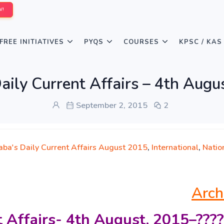
W!
FREE INITIATIVES
PYQS
COURSES
KPSC / KAS
ily Current Affairs – 4th Augus
September 2, 2015
2
aba's Daily Current Affairs August 2015
,
International
,
Natio
Arch
 Affairs- 4th
August, 2015
–
????