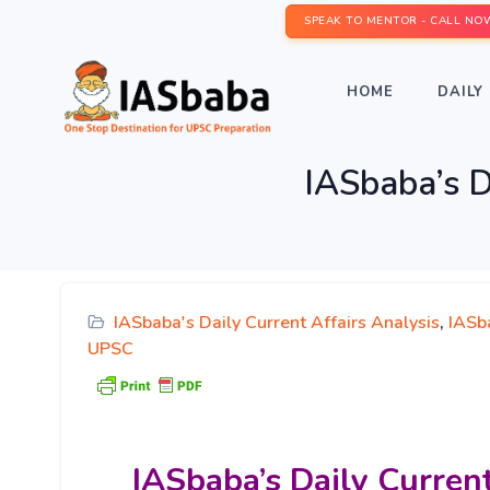
SPEAK TO MENTOR - CALL NO
HOME
DAILY 
IASbaba’s Da
IASbaba's Daily Current Affairs Analysis
,
IASb
UPSC
IASbaba’s
Daily Current