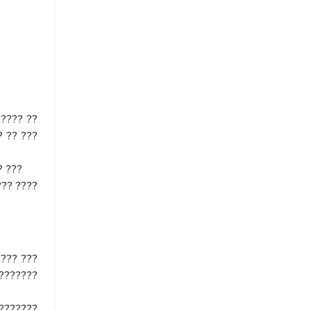
????? ??
? ?? ???
? ???
??? ????
???? ???
 ???????
 ???????