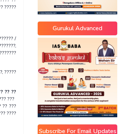
????? ??
?? ?????
Gurukul Advanced
?????? /
???????,
???????
?, ?????
?? ?? ??
??? ???
? ?? ???
??? ????
Subscribe For Email Updates