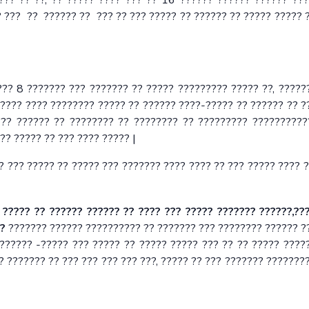
??? ?? ??, ?? ????? ???? ??? ?? 16 ?????? ?????? ?????? ??
? ??? ?? ?????? ?? ??? ?? ??? ????? ?? ?????? ?? ????? ????? 
?? 8 ??????? ??? ??????? ?? ????? ????????? ????? ??, ?????
 ???? ???? ???????? ????? ?? ?????? ????-????? ?? ?????? ?? ?
??? ?????? ?? ???????? ?? ???????? ?? ????????? ??????????
?? ????? ?? ??? ???? ????? |
 ??? ????? ?? ????? ??? ??????? ???? ???? ?? ??? ????? ???? ?
 ????? ?? ?????? ?????? ?? ???? ??? ????? ??????? ??????,??
??
??????? ?????? ?????????? ?? ??????? ??? ???????? ?????? ?
?????? -????? ??? ????? ?? ????? ????? ??? ?? ?? ????? ????
? ??????? ?? ??? ??? ??? ??? ???, ????? ?? ??? ??????? ???????