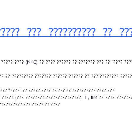
????? ??? ?????????? ?? ??
 ????? ???? (NKC) ?? ???? ?????? ?? ??????? ??? ?? “???? ???
?? ?? ????????? ??????? ?????? ?????? ?? ??? ???????? ????
???? “????” ?? ????? ???? ?? ??? ?? ?????????? ???? ???
 ????? (??? ???????? ???????????????, IIT, IIM ?? ???? ??????
?????????? ??? ????? ?? ????