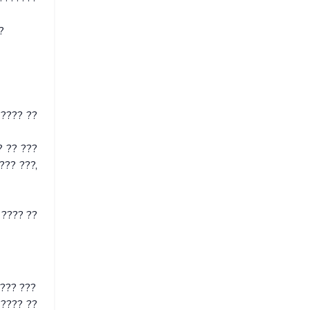
?
???? ??
? ?? ???
??? ???,
 ???? ??
 ??? ???
????? ??