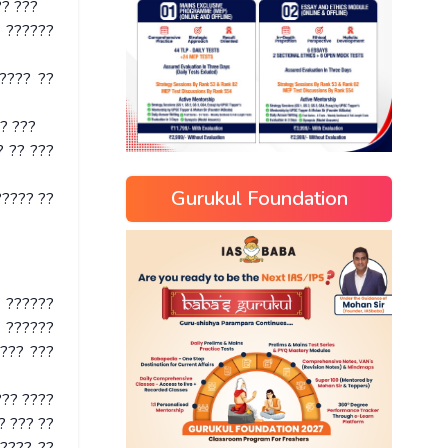
?? ???
? ??????
???? ??
?? ???
? ?? ???
Gurukul Foundation
????? ??
6 ??????
? ??????
???? ???
??? ????
? ??? ??