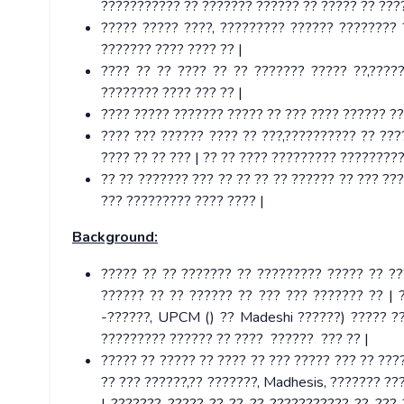
??????????? ?? ??????? ?????? ?? ????? ?? ???
????? ????? ????, ????????? ?????? ???????? 
??????? ???? ???? ?? |
???? ?? ?? ???? ?? ?? ??????? ????? ??,???
???????? ???? ??? ?? |
???? ????? ??????? ????? ?? ??? ???? ?????? ??
???? ??? ?????? ???? ?? ???,?????????? ?? ????
???? ?? ?? ??? | ?? ?? ???? ????????? ????????
?? ?? ??????? ??? ?? ?? ?? ?? ?????? ?? ??? ??
??? ????????? ???? ???? |
Background:
????? ?? ?? ??????? ?? ????????? ????? ?? ??
?????? ?? ?? ?????? ?? ??? ??? ??????? ?? | 
-??????, UPCM () ?? Madeshi ??????) ????? ??
????????? ?????? ?? ???? ?????? ??? ?? |
????? ?? ????? ?? ???? ?? ??? ????? ??? ?? ???
?? ??? ??????,?? ???????, Madhesis, ??????? ??