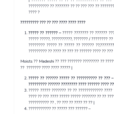
| ??????? ????? ?? ?? ?? ??????????? ?? ??? 
?????????? ?? ??????? ?? ?? ??? ??? ?? ??????
???? ?
????????? ??? ?? ??? ???? ???? ????
????? ?? ?????? –
????? ??????? ?? ?????? ???
????? ?????, ??????????, ??????? / ???????? ??
???????? ????? ?? ????? ?? ?????? ??,??????
????????? ?? ???? ?? ??? ?? ?????? ???? ?? ??? 
Moists ?? Madeshi ?? ??? ??????? ???????? ?? ?????
?? ??????? ???? ???? ????? |
????? ?? ?????? ????? ?? ?????????? ?? ??? –
????????? ?????? ???????? ???? ?????? ???? ?
????? ????? ??????? ?? ?? ???????????? ???? 
???? ?? ??? ???? ????? ????? ??????? ?? ?? ???
?????????? ?? , ?? ??? ?? ???? ?? ?? |
??????????? ?? ????? ??? ?????? –