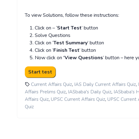
To view Solutions, follow these instructions:
Click on – ‘
Start Test
’ button
Solve Questions
Click on ‘
Test Summary
’ button
Click on ‘
Finish Test
’ button
Now click on
‘View Questions
’ button – here y
,
,
Current Affairs Quiz
IAS Daily Current Affairs Quiz
,
,
Affairs Prelims Quiz
IASbaba's Daily Quiz
IASbaba's Hi
,
,
Affairs Quiz
UPSC Current Affairs Quiz
UPSC Current A
Quiz