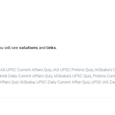
ou will see
solutions
and
links
.
,
,
IAS UPSC Current Affairs Quiz
IAS UPSC Prelims Quiz
IASbaba's 
,
,
nidi Daily Current Affairs Quiz
IASbaba's UPSC Quiz
Prelims Curr
,
,
ffairs Quiz IASbaba
UPSC Daily Current Affair Quiz
UPSC IAS Dai