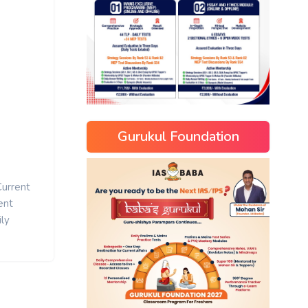
Gurukul Foundation
Current
ent
ly