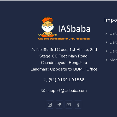
Impo
Dail
Dail
No.38, 3rd Cross, 1st Phase, 2nd
Dail
Stage, 60 Feet Main Road,
Mon
Chandralayout, Bengaluru
Landmark: Opposite to BBMP Office
(91) 91691 91888
support@iasbaba.com