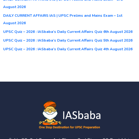
August 2026
DAILY CURRENT AFFAIRS IAS | UPSC Prelims and Mains Exam – 1st
August 2026
UPSC Quiz – 2026 : IASbaba’s Daily Current Affairs Quiz 6th August 2026
UPSC Quiz – 2026 : IASbaba’s Daily Current Affairs Quiz 5th August 2026
UPSC Quiz – 2026 : IASbaba’s Daily Current Affairs Quiz 4th August 2026