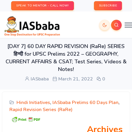
SPEAK TO MENTOR - CALL NOW!
SUBSCRIBE
[DAY 7] 60 DAY RAPID REVISION (RaRe) SERIES
हिन्दी for UPSC Prelims 2022 – GEOGRAPHY,
CURRENT AFFAIRS & CSAT; Test Series, Videos &
Notes!
IASbaba
March 21, 2022
0
Hindi Initiatives
,
IASbaba Prelims 60 Days Plan
,
Rapid Revision Series (RaRe)
Archives