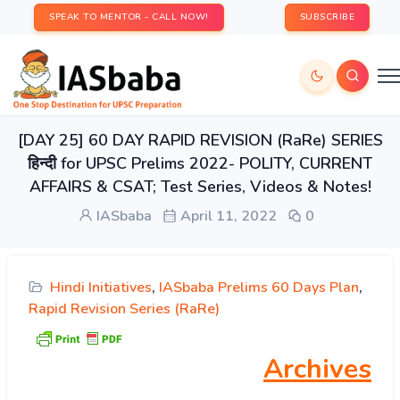
SPEAK TO MENTOR - CALL NOW!
SUBSCRIBE
[DAY 25] 60 DAY RAPID REVISION (RaRe) SERIES
हिन्दी for UPSC Prelims 2022- POLITY, CURRENT
AFFAIRS & CSAT; Test Series, Videos & Notes!
IASbaba
April 11, 2022
0
Hindi Initiatives
,
IASbaba Prelims 60 Days Plan
,
Rapid Revision Series (RaRe)
Archives