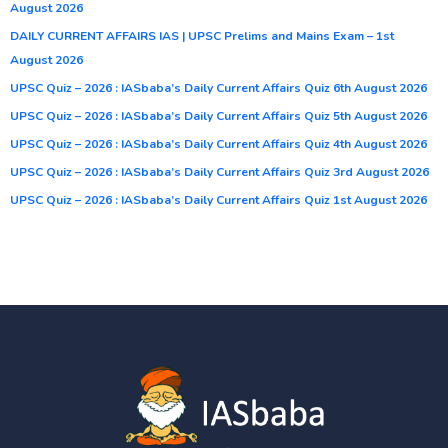
August 2026
DAILY CURRENT AFFAIRS IAS | UPSC Prelims and Mains Exam – 1st
August 2026
UPSC Quiz – 2026 : IASbaba’s Daily Current Affairs Quiz 6th August 2026
UPSC Quiz – 2026 : IASbaba’s Daily Current Affairs Quiz 5th August 2026
UPSC Quiz – 2026 : IASbaba’s Daily Current Affairs Quiz 4th August 2026
UPSC Quiz – 2026 : IASbaba’s Daily Current Affairs Quiz 3rd August 2026
UPSC Quiz – 2026 : IASbaba’s Daily Current Affairs Quiz 1st August 2026