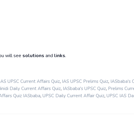
ou will see
solutions
and
links
.
,
,
IAS UPSC Current Affairs Quiz
IAS UPSC Prelims Quiz
IASbaba's 
,
,
nidi Daily Current Affairs Quiz
IASbaba's UPSC Quiz
Prelims Curr
,
,
ffairs Quiz IASbaba
UPSC Daily Current Affair Quiz
UPSC IAS Dai