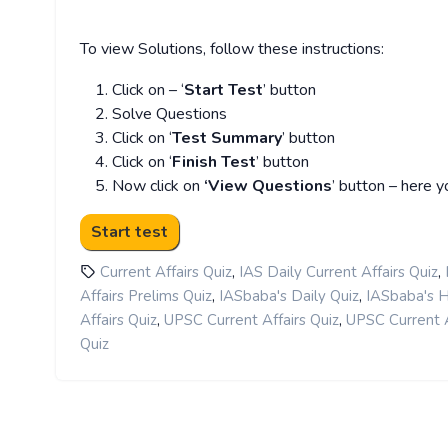
To view Solutions, follow these instructions:
Click on – ‘
Start Test
’ button
Solve Questions
Click on ‘
Test Summary
’ button
Click on ‘
Finish Test
’ button
Now click on
‘View Questions
’ button – here y
,
,
Current Affairs Quiz
IAS Daily Current Affairs Quiz
,
,
Affairs Prelims Quiz
IASbaba's Daily Quiz
IASbaba's Hi
,
,
Affairs Quiz
UPSC Current Affairs Quiz
UPSC Current A
Quiz