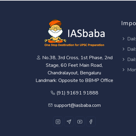
Impo
Dail
Dail
No.38, 3rd Cross, 1st Phase, 2nd
Dail
Stage, 60 Feet Main Road,
Mon
Chandralayout, Bengaluru
Landmark: Opposite to BBMP Office
(91) 91691 91888
support@iasbaba.com