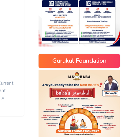
Gurukul Foundation
Current
ent
ly