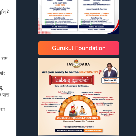
ति में
Gurukul Foundation
 राम
 और
दू
के पास
तथा