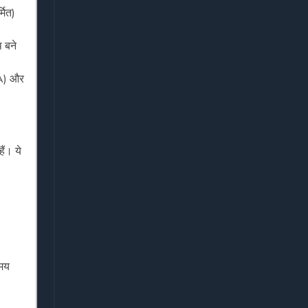
मित)
थ बने
OA) और
ैं। ये
समय