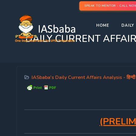
SPEAK TO MENTOR - CALL NO
HOME
DAILY 
DAILY CURRENT AFFAIRS IAS 
IASbaba's Daily Current Affairs Analysis - हिन्दी
(PRELIM