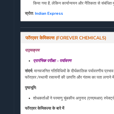
किया गया है, लेकिन कार्यान्वयन और नैतिकता से संबंधित मुद्
स्रोत:
Indian Express
फॉरएवर
केमिकल्स
(
FOREVER CHEMICALS
)
पाठ्यक्रम
प्रारंभिक
परीक्षा
–
पर्यावरण
संदर्भ
:
मानवजनित गतिविधियों के दीर्घकालिक पर्यावरणीय प्रभाव 
फॉरएवर /स्थायी रसायनों की उत्पत्ति और गंतव्य का पता लगाने म
पृष्ठभूमि
:
शोधकर्ताओं ने परमाणु चुंबकीय अनुनाद (एनएमआर) स्पे
फॉरएवर
केमिकल्स
के
बारे
में