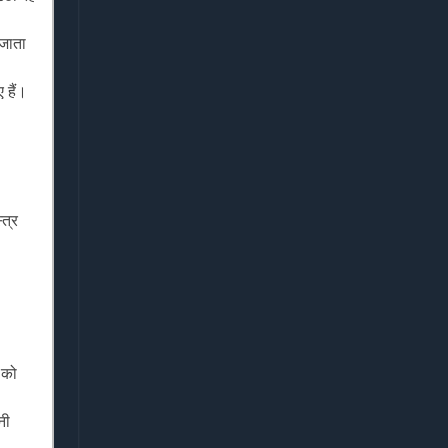
 जाता
 हैं।
त्र
 को
नी