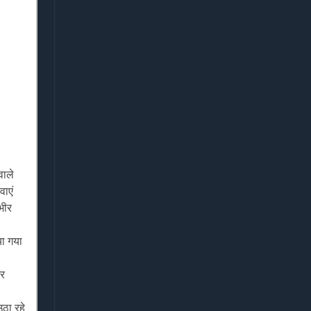
ाले
वाएं
भीर
या गया
और
ठा रहे