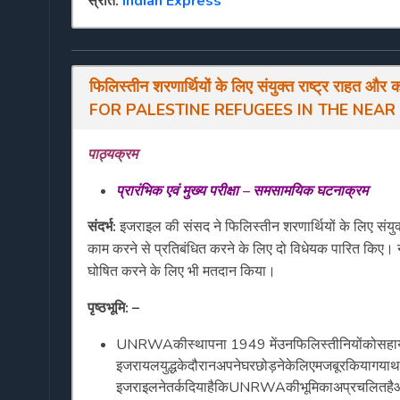
स्रोत:
Indian Express
फिलिस्तीन
शरणार्थियों
के
लिए
संयुक्त
राष्ट्र
राहत
और
क
FOR PALESTINE REFUGEES IN
THE NEAR
पाठ्यक्रम
प्रारंभिक
एवं
मुख्य
परीक्षा
–
समसामयिक
घटनाक्रम
संदर्भ:
इजराइल की संसद ने फिलिस्तीन शरणार्थियों के लिए संयुक
काम करने से प्रतिबंधित करने के लिए दो विधेयक पारित किए
घोषित करने के लिए भी मतदान किया।
पृष्ठभूमि: –
UNRWAकीस्थापना 1949 मेंउनफिलिस्तीनियोंकोसहायत
इजरायलयुद्धकेदौरानअपनेघरछोड़नेकेलिएमजबूरकियागया
इजराइलनेतर्कदियाहैकिUNRWAकीभूमिकाअप्रचलितहैऔरइ