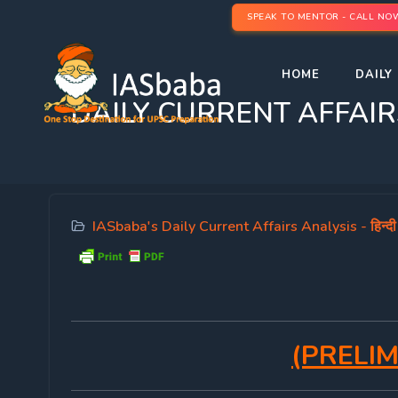
SPEAK TO MENTOR - CALL NO
HOME
DAILY 
DAILY CURRENT AFFAIRS IAS ह
IASbaba's Daily Current Affairs Analysis - हिन्दी
(PRELIM