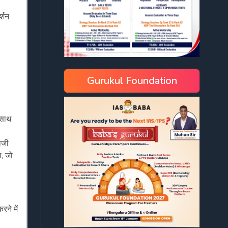
र्शन
Gurukul Foundation
े साथ
राजी
ा, जो
ने में