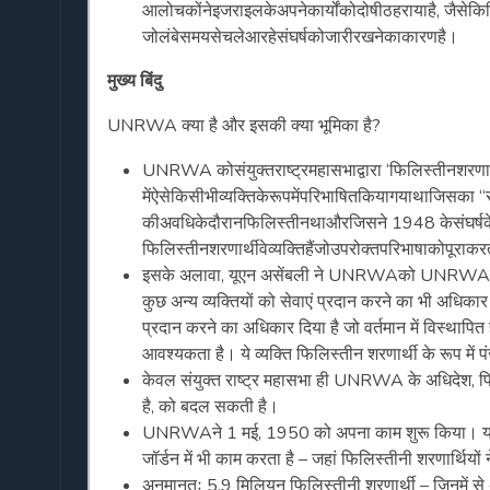
आलोचकोंनेइजराइलकेअपनेकार्योंकोदोषीठहरायाहै, जैसेकिफ
जोलंबेसमयसेचलेआरहेसंघर्षकोजारीरखनेकाकारणहै।
मुख्य बिंदु
UNRWA क्या है और इसकी क्या भूमिका है?
UNRWA कोसंयुक्तराष्ट्रमहासभाद्वारा ‘फिलिस्तीनशरण
मेंऐसेकिसीभीव्यक्तिकेरूपमेंपरिभाषितकियागयाथाजिसक
कीअवधिकेदौरानफिलिस्तीनथाऔरजिसने 1948 केसंघर्ष
फिलिस्तीनशरणार्थीवेव्यक्तिहैंजोउपरोक्तपरिभाषाकोपूराकरत
इसके अलावा, यूएन असेंबली ने UNRWAको UNRWAके सं
कुछ अन्य व्यक्तियों को सेवाएं प्रदान करने का भी अधिकार दि
प्रदान करने का अधिकार दिया है जो वर्तमान में विस्था
आवश्यकता है। ये व्यक्ति फिलिस्तीन शरणार्थी के रूप में पं
केवल संयुक्त राष्ट्र महासभा ही UNRWA के अधिदेश, फि
है, को बदल सकती है।
UNRWAने 1 मई, 1950 को अपना काम शुरू किया। यह ग
जॉर्डन में भी काम करता है – जहां फिलिस्तीनी शरणार्थियो
अनुमानतः 5.9 मिलियन फिलिस्तीनी शरणार्थी – जिनमें से 