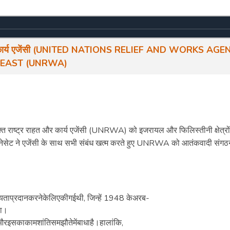
ार्य
एजेंसी
(UNITED NATIONS RELIEF AND WORKS AGE
 EAST (UNRWA)
्त राष्ट्र राहत और कार्य एजेंसी (UNRWA) को इजरायल और फिलिस्तीनी क्षेत्रों म
। नेसेट ने एजेंसी के साथ सभी संबंध खत्म करते हुए UNRWA को आतंकवादी संगठ
ाप्रदानकरनेकेलिएकीगईथी, जिन्हें 1948 केअरब-
था।
सकाकामशांतिसमझौतेमेंबाधाहै।हालांकि,