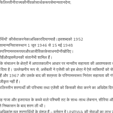
िलिस्तीनीराज्यकीनींवकोसार्थकरूपसेमान्यतानदेना,
ार्थियों’ कीसेवाकरनेकाअधिकारदियागयाहै।इसशब्दको 1952
ा “सामान्यनिवासस्थान 1 जून 1946 से 15 मई 1948
केपरिणामस्वरूपघरऔरआजीविकाकेसाधनदोनोंखोदिए।
ेहैंऔरइसमेंउनकी संतानेंभी शामिल हैं।
चालन के क्षेत्रों में आपातकालीन आधार पर मानवीय सहायता की आवश्यकता व
या है। उल्लेखनीय रूप से, असेंबली ने एजेंसी को इस क्षेत्र में ऐसे व्यक्तियों को से
पित हैं और 1967 और उसके बाद की शत्रुता के परिणामस्वरूप निरंतर सहायता की गं
जीकृत नहीं हैं।
लिस्तीन शरणार्थी की परिभाषा तथा एजेंसी को किसकी सेवा करने का अधिदेश दि
ाजा और इजरायल के कब्जे वाले पश्चिमी तट के साथ-साथ लेबनान, सीरिया 
ं ने निष्कासन के बाद शरण ली थी।
अधिकांश मूल शरणार्थियों के वंशज हैं – वर्तमान में UNRWA की सेवाओं का लाभ उ