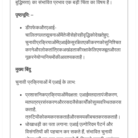
बुद्धिमत्ता) का संभावित प्रभाव एक बड़ी चिंता का विषय है।
पृष्ठभूमि: –
डीपफेकऔरएआई-
चालितगलतसूचनाओंमेंतेजीसेहोरहीवृद्धिकोदेखतेहुए,
चुनावीप्रक्रियाओंमेंएआईकेसुरक्षितएकीकरणकोसुनिश्चित
करनेऔरलोकतांत्रिकअखंडताकीरक्षाकेलिएमजबूतऔरला
गूकरनेयोग्यनियमोंकीआवश्यकताहै।
मुख्य बिंदु
चुनावी प्रक्रियाओं में एआई के लाभ:
प्रशासनिकप्रक्रियाओंमेंदक्षता: एआईमतदातापंजीकरण,
मतपत्रप्रसंस्करणऔररसदजैसेकार्योंकोसुव्यवस्थितकरस
कताहै,
त्रुटियोंकोकमकरसकताहैऔरसमयकीबचतकरसकताहै।
धोखाधड़ी का पता लगाना: एआई एल्गोरिदम पैटर्न और
विसंगतियों की पहचान कर सकते हैं, संभावित चुनावी