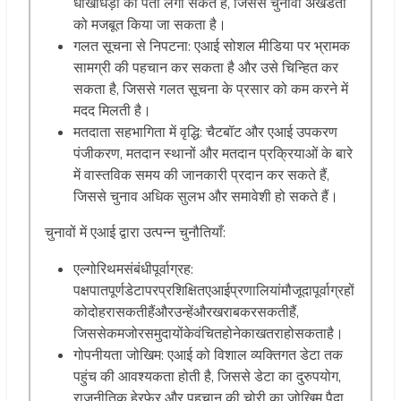
धोखाधड़ी का पता लगा सकते हैं, जिससे चुनावी अखंडता
को मजबूत किया जा सकता है।
गलत सूचना से निपटना: एआई सोशल मीडिया पर भ्रामक
सामग्री की पहचान कर सकता है और उसे चिन्हित कर
सकता है, जिससे गलत सूचना के प्रसार को कम करने में
मदद मिलती है।
मतदाता सहभागिता में वृद्धि: चैटबॉट और एआई उपकरण
पंजीकरण, मतदान स्थानों और मतदान प्रक्रियाओं के बारे
में वास्तविक समय की जानकारी प्रदान कर सकते हैं,
जिससे चुनाव अधिक सुलभ और समावेशी हो सकते हैं।
चुनावों में एआई द्वारा उत्पन्न चुनौतियाँ:
एल्गोरिथमसंबंधीपूर्वाग्रह:
पक्षपातपूर्णडेटापरप्रशिक्षितएआईप्रणालियांमौजूदापूर्वाग्रहों
कोदोहरासकतीहैंऔरउन्हेंऔरखराबकरसकतीहैं,
जिससेकमजोरसमुदायोंकेवंचितहोनेकाखतराहोसकताहै।
गोपनीयता जोखिम: एआई को विशाल व्यक्तिगत डेटा तक
पहुंच की आवश्यकता होती है, जिससे डेटा का दुरुपयोग,
राजनीतिक हेरफेर और पहचान की चोरी का जोखिम पैदा