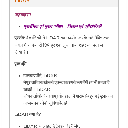
LiDAR
पाठ्यक्रम
प्रारंभिक
एवं
मुख्य
परीक्षा
–
विज्ञान
एवं
प्रौद्योगिकी
प्रसंग:
वैज्ञानिकों ने LiDAR का उपयोग करके घने मैक्सिकन
जंगल में सदियों से छिपे हुए एक लुप्त माया शहर का पता लगा
लिया है।
पृष्ठभूमि: –
हालकेवर्षोंमें, LiDAR
नेपुरातात्विकखोजकेएकउपकरणकेरूपमेंभीअपनीक्षमतादि
खाईहै। LiDAR
शोधकर्ताओंकोघरयाप्रयोगशालामेंआरामसेबहुतबड़ेभूभागका
अध्ययनकरनेकीसुविधादेताहै।
LiDAR क्या है?
LiDAR, यालाइटडिटेक्शनएंडरेंजिंग,