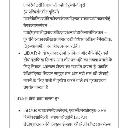
एकरिमोटसेंसिंगतकनीकहैजोपृथ्वीकीदूरी
(यापरिवर्तनशीलदूरियाँ)
मापनेकेलिएस्पंदितलेजरकेरूपमेंप्रकाशकाउपयोगकरतीहै।
येप्रकाशस्पंदन –
हवाईप्रणालीद्वारादर्जकिएगएअन्यडेटाकेसाथमिलकर –
पृथ्वीकेआकारऔरइसकीसतहकीविशेषताओंकेबारेमेंसटीक,
त्रि-आयामीजानकारीउत्पन्नकरतेहैं।
LiDAR के दो प्रकार टोपोग्राफिक और बैथिमेट्रिकहैं।
टोपोग्राफिक लिडार आम तौर पर भूमि का नक्शा बनाने के
लिए निकट-अवरक्त लेजर का उपयोग करता है, जबकि
बैथिमेट्रिक लिडार समुद्र तल और नदी तल की ऊंचाई
मापने के लिए पानी में प्रवेश करने वाले हरे प्रकाशका
उपयोग करता है।
LiDAR कैसे काम करता है?
LiDAR उपकरणमेंएकलेज़र, एकस्कैनरऔरएक GPS
रिसीवरशामिलहै।व्यापकक्षेत्रोंमें LiDAR
डेटाप्राप्तकरनेकेलिएहवाईजहाज़औरहेलीकॉप्टरसबसेज़्या