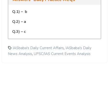
Q.1) – b
Q.2) – a
Q.3) – c
,
IASbaba's Daily Current Affairs
IASbaba's Daily
,
News Analysis
UPSC/IAS Current Events Analysis