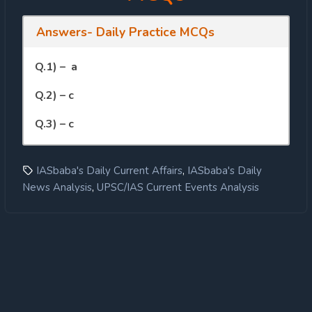
Answers- Daily Practice MCQs
Q.1) – a
Q.2) – c
Q.3) – c
,
IASbaba's Daily Current Affairs
IASbaba's Daily
,
News Analysis
UPSC/IAS Current Events Analysis