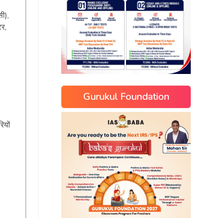
सी),
टर,
Gurukul Foundation
ियों