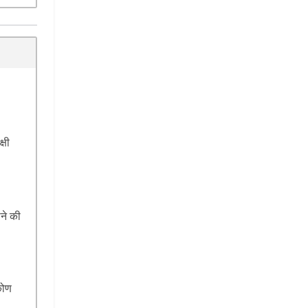
्षी
ाने की
कोण