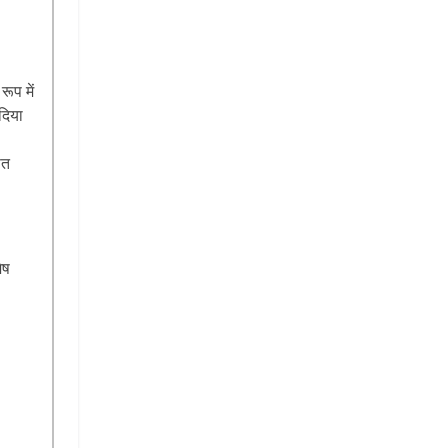
ूप में
दिया
ित
ेष