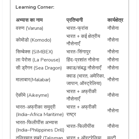
Learning Corner:
अभ्यास का नाम
प्रतिभागी
कार्यक्षेत्र
वरुण (Varuna)
भारत-फ्रांस
नौसेना
भारत + कई क्षेत्रीय
कोमोडो (Komodo)
नौसेना
नौसेनाएँ
सिम्बेक्स (SIMBEX)
भारत-सिंगापुर
नौसेना
ला पेरोस (La Perouse)
हिंद-प्रशांत नौसेना
नौसेना
सी ड्रैगन (Sea Dragon)
क्वाड/संबद्ध नौसेनाएँ
नौसेना
क्वाड (भारत, अमेरिका,
मालाबार(Malabar)
नौसेना
जापान, ऑस्ट्रेलिया)
भारत + अफ्रीकी
ऐकीमे (Aikeyme)
नौसेना
नौसेनाएँ
भारत-अफ्रीका समुद्री
भारत + अफ्रीकी
नौसेना
(India–Africa Maritime)
राष्ट्र
भारत-फिलीपींस अभ्यास
भारत-फिलीपींस
नौसेना
(India–Philippines Drill)
तलिस्मान सबरे (Talisman
भारत + ऑस्ट्रेलिया,
मल्टी