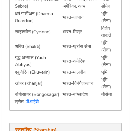
Sabre)
अमेरिका, अन्य
डोमेन
धर्म गार्डीअन (Dharma
भूमि
भारत-जापान
Guardian)
(सेना)
विशेष
साइक्लोन (Cyclone)
भारत-मिस्र
ताकतें
भूमि
शक्ति (Shakti)
भारत-फ्रांस सेना
(सेना)
युद्ध अभ्यास (Yudh
भूमि
भारत-अमेरिका
Abhyas)
(सेना)
एकुवेरिन (Ekuverin)
भारत-मालदीव
भूमि
भूमि
खंजर (Khanjar)
भारत-किर्गिज़स्तान
(सेना)
बोंगोसागर (Bongosagar)
भारत-बांग्लादेश
नौसेना
स्रोत:
पीआईबी
स्टारशिप (Starship)