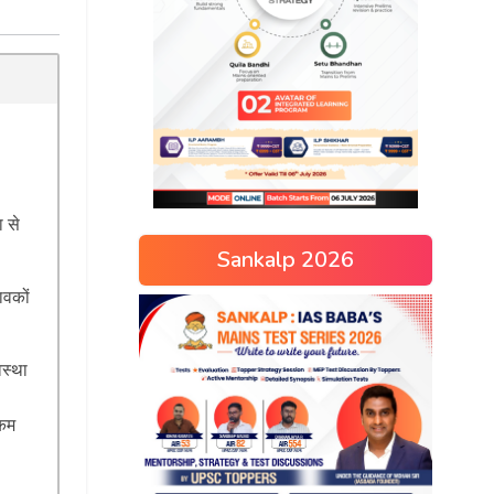
ा से
Sankalp 2026
ावकों
वस्था
 कम