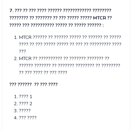
7. ??? ?? ??? ???? ?????? ???????????? ????????
???????? ?? ??????? ?? ??? ????? ????? MTCR ??
????? ??? ?????????? ????? ?? ????? ?????? :
MTCR ?????? ?? ?????? ????? ?? ?????? ?? ?????
???? ?? ??? ????? ????? ?? ??? ?? ????????? ????
???
MTCR ?? ?????????? ?? ??????? ??????? ??
?????? ??????? ?? ??????? ???????? ?? ????????
?? ??? ???? ?? ??? ????
??? ?????? ?? ??? ????
???? 1
???? 2
?????
??? ????