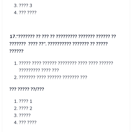
???? 3
??? ????
17.“
??????? ?? ??? ?? ????????? ??????? ?????? ??
??????? ???? ??
”.
?????????? ??????? ?? ?????
??????
????? ???? ?????? ???????? ???? ???? ??????
????????? ???? ???
??????? ???? ?????? ??????? ???
??? ????? ??/???
???? 1
???? 2
?????
??? ????