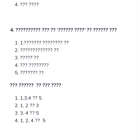
??? ????
4. ?????????? ??? ?? ‘?????? ????’ ?? ?????? ???
1.??????? ???????? ??
????????????? ??
????? ??
??? ????????
??????? ??
??? ?????? ?? ??? ????
1,3,4 ?? 5
1, 2 ?? 3
3, 4 ?? 5
1, 2, 4 ?? 5