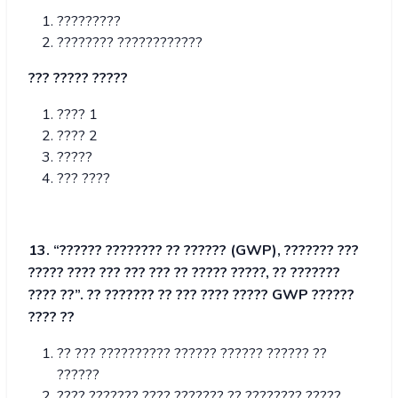
?????????
???????? ????????????
??? ????? ?????
???? 1
???? 2
?????
??? ????
13. “
?????? ???????? ?? ?????? (GWP), ??????? ???
????? ???? ??? ??? ??? ?? ????? ?????, ?? ???????
???? ??
”.
?? ??????? ?? ??? ???? ????? GWP ??????
???? ??
?? ??? ?????????? ?????? ?????? ?????? ??
??????
???? ??????? ???? ??????? ?? ???????? ?????