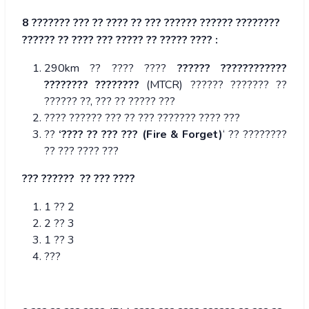
8 ??????? ??? ?? ???? ?? ??? ?????? ?????? ????????
?????? ?? ???? ??? ????? ?? ????? ???? :
290km ?? ???? ????
?????? ????????????
???????? ????????
(MTCR) ?????? ??????? ??
?????? ??, ??? ?? ????? ???
???? ?????? ??? ?? ??? ??????? ???? ???
??
‘???? ?? ??? ??? (Fire & Forget)
‘ ?? ????????
?? ??? ???? ???
??? ?????? ?? ??? ????
1 ?? 2
2 ?? 3
1 ?? 3
???