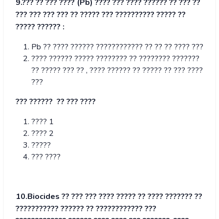
9.??? ?? ??? ???? (Pb) ???? ??? ???? ?????? ?? ??? ??
??? ??? ??? ??? ?? ????? ??? ?????????? ????? ??
????? ?????? :
Pb ?? ???? ?????? ???????????? ?? ?? ?? ???? ???
???? ?????? ????? ???????? ?? ???????? ???????
?? ????? ??? ?? , ???? ?????? ?? ????? ?? ??? ????
???
??? ?????? ?? ??? ????
???? 1
???? 2
?????
??? ????
10.Biocides ?? ??? ??? ???? ????? ?? ???? ??????? ??
??????????? ?????? ?? ???????????? ???