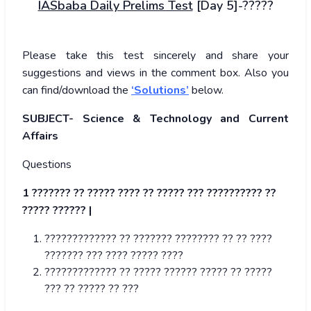
IASbaba Daily Prelims Test
[Day 5]-?????
Please take this test sincerely and share your
suggestions and views in the comment box. Also you
can find/download the
‘Solutions’
below.
SUBJECT- Science & Technology and Current
Affairs
Questions
1 ??????? ?? ????? ???? ?? ????? ??? ?????????? ??
????? ?????? |
????????????? ?? ??????? ???????? ?? ?? ????
??????? ??? ???? ????? ????
????????????? ?? ????? ?????? ????? ?? ?????
??? ?? ????? ?? ???