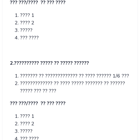
??? ???/???? ?? ??? ????
???? 1
???? 2
?????
??? ????
2.?????????? ????? ?? ????? ??????
??????? ?? ????????????? ?? ???? ?????? 1/6 ???
????????????? ?? ???? ????? ??????? ?? ??????
????? ??? ?? ???
??? ???/???? ?? ??? ????
???? 1
???? 2
?????
??? ????