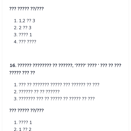
??? ????? ??/???
1,2 ?? 3
2 ?? 3
???? 1
??? ????
16. ?????? ???????? ?? ??????, ‘????’ ???? ‘ ??? ?? ???
????? ??? ??
??? ?? ??????? ????? ??? ?????? ?? ???
?????? ?? ?? ??????
??????? ??? ?? ????? ?? ????? ?? ???
??? ????? ??/???
???? 1
1 ?? 2