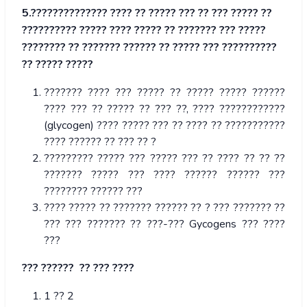
5.
?????????????? ???? ?? ????? ??? ?? ??? ????? ??
?????????? ????? ???? ????? ?? ??????? ??? ?????
???????? ?? ??????? ?????? ?? ????? ??? ??????????
?? ????? ?????
??????? ???? ??? ????? ?? ????? ????? ??????
???? ??? ?? ????? ?? ??? ??, ???? ????????????
(glycogen) ???? ????? ??? ?? ???? ?? ???????????
???? ?????? ?? ??? ?? ?
????????? ????? ??? ????? ??? ?? ???? ?? ?? ??
??????? ????? ??? ???? ?????? ?????? ???
???????? ?????? ???
???? ????? ?? ??????? ?????? ?? ? ??? ??????? ??
??? ??? ??????? ?? ???-??? Gycogens ??? ????
???
??? ?????? ?? ??? ????
1 ?? 2