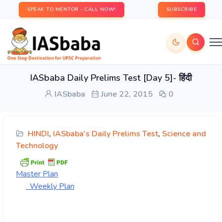
SPEAK TO MENTOR - CALL NOW!
SUBSCRIBE
IASbaba Daily Prelims Test [Day 5]- हिंदी
IASbaba
June 22, 2015
0
HINDI
,
IASbaba's Daily Prelims Test
,
Science and
Technology
Master
Plan
Weekly Plan