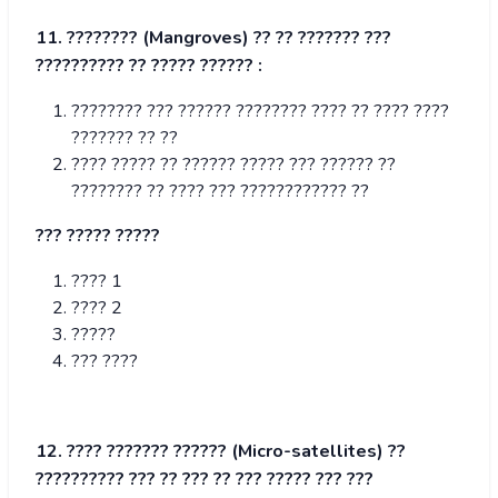
11. ???????? (Mangroves) ?? ?? ??????? ???
?????????? ?? ????? ?????? :
???????? ??? ?????? ???????? ???? ?? ???? ????
??????? ?? ??
???? ????? ?? ?????? ????? ??? ?????? ??
???????? ?? ???? ??? ???????????? ??
??? ????? ?????
???? 1
???? 2
?????
??? ????
12. ???? ??????? ?????? (Micro-satellites) ??
?????????? ??? ?? ??? ?? ??? ????? ??? ??
?