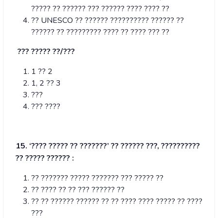
????? ?? ?????? ??? ?????? ???? ???? ??
?? UNESCO ?? ?????? ?????????? ?????? ??
?????? ?? ????????? ???? ?? ???? ??? ??
??? ????? ??/???
1 ?? 2
1, 2 ?? 3
???
??? ????
15. ‘???? ????? ?? ???????’ ?? ?????? ???, ??????????
?? ????? ?????? :
?? ??????? ????? ??????? ??? ????? ??
?? ???? ?? ?? ??? ?????? ??
?? ?? ?????? ?????? ?? ?? ???? ???? ????? ?? ????
???