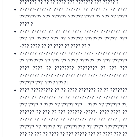
??????? ?? ?? ?? ???? ??? ??????? ??? ????? ?
??????-?????? ???? ?????? ?? ???? ?? ?? ????
????????? ??? ?????? ?????? ???? ?? ??? ?? ????
???? ?
???? ?????? ?? ?? ??? ???? ?????? ???????? ??
??? ?? ????? ??? ?? ?????? ??????? ?????, ???
-??? ???? ?? ?? ???? ?? ???? ?? ?
??????? ???????? ??? ?????? ???? ?????? ???? ??
?? ??????? ?? ??? ?? ???? ?????? ?? ??? ??????
???? ???? ?? ???????? ???????? ?? ??? ???
???????? ????? ???? ???? ???? ???? ????????? ??
?????? ??? ???? ???? |
???? ????????? ?? ?? ???? ??????? ?? ?? ???????
???? ?? ??????? ?? ?? ????????? ?? ?????? ???
??? ???? ? ???? ?? ????? ??? – ???? ?? ?????? ??,
?????? ?? ??? ?? ??? ?????? -????- ???? ???? ??
????? ?? ?? ???? ?? ???????? ??? ??? ???? ; ??
?????? ?? ????? ?? (???????? ?? ???? ?????????
??? ?? ??? ?? ???? ?? ??? ????? ??? ?? ???? ??? ??