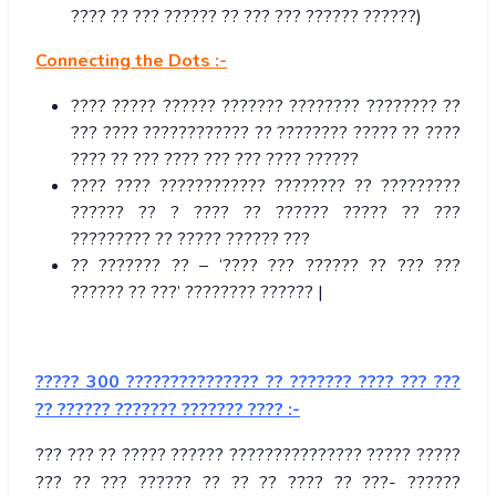
???? ?? ??? ?????? ?? ??? ??? ?????? ??????)
Connecting the Dots :-
???? ????? ?????? ??????? ???????? ???????? ??
??? ???? ???????????? ?? ???????? ????? ?? ????
???? ?? ??? ???? ??? ??? ???? ??????
???? ???? ???????????? ???????? ?? ?????????
?????? ?? ? ???? ?? ?????? ????? ?? ???
????????? ?? ????? ?????? ???
?? ??????? ?? – ‘???? ??? ?????? ?? ??? ???
?????? ?? ???’ ???????? ?????? |
?????
300
???????????????
??
???????
????
???
???
??
??????
???????
???????
????
:-
??? ??? ?? ????? ?????? ??????????????? ????? ?????
??? ?? ??? ?????? ?? ?? ?? ???? ?? ???- ??????