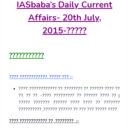
IASbaba’s
Daily Current
Affairs- 20
th July,
2015-
?????
???????????
????
????????????
,
?????
??? :-
???? ???????????? ?? ???????? ?? ?????? ???? ??
??, ?? ?? -???? ????????? ?? ?????? ???? ?? |
????? ??????? ?????? ???? ???? ?? ???????
?????????? ,?????? ?????? ?? ??? ??? ????? ????
????
????????????
??
???????? :-