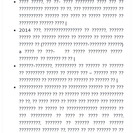
???? ?????, ?? ??- ???? ???????? ???? ??? ??
?????????? ?????? ?? ??, ??? ???????? ?????? ??
?????????? ?????? ??? ???? ?? ????? ?????? ??
???????? ?????? ???? |
2014 ???, ???????????????? ?? ??????, ??????
????? ??? ?????? ????? ?? ?????? ?? ????? ????
?????? ?? (?????? ?????? ??????-??????? ??????)
a ???? ?? ???- ?? ????? ???????? ?????
???????? ?? ?????? ?? ?? |
??????-???????, ????????? ?? ?????? ?? ??????
?? ???????? ????? ?? ????? ??? – ?????? ??? ??
????????? ?? ???????? ?? ?????? ?? ?????? ?? |
?????????? ??????? ?? ???????? ?????? ?? ?? ???
??????? ?????? ?? ?? ?????? ???? ??? ??????????
?? ??, ?? ???? ???? ?? ???? ??? ????? ??? ??????
??????? ?? ????? ?? ????????????? ??????? ??
??? ????????? ?? ???? ?? ???? ??? ????,
?????????, ??????? ?? ?????? ????? ??????
????????? ??????? ??, ????? ?? ??? ?????? ?? ??