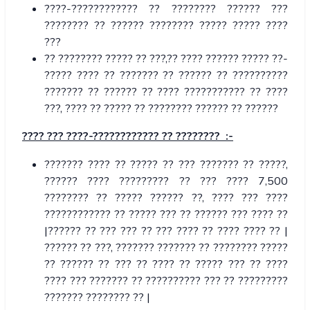
????-???????????? ?? ???????? ?????? ???
???????? ?? ?????? ???????? ????? ????? ????
???
?? ???????? ????? ?? ???,?? ???? ?????? ????? ??-
????? ???? ?? ??????? ?? ?????? ?? ??????????
??????? ?? ?????? ?? ???? ??????????? ?? ????
???, ???? ?? ????? ?? ???????? ?????? ?? ??????
????
???
????-
????????????
??
???????? :-
??????? ???? ?? ????? ?? ??? ??????? ?? ?????,
?????? ???? ????????? ?? ??? ???? 7,500
???????? ?? ????? ?????? ??, ???? ??? ????
???????????? ?? ????? ??? ?? ?????? ??? ???? ??
|?????? ?? ??? ??? ?? ??? ???? ?? ???? ???? ?? |
?????? ?? ???, ??????? ??????? ?? ???????? ?????
?? ?????? ?? ??? ?? ???? ?? ????? ??? ?? ????
???? ??? ??????? ?? ?????????? ??? ?? ?????????
??????? ???????? ?? |