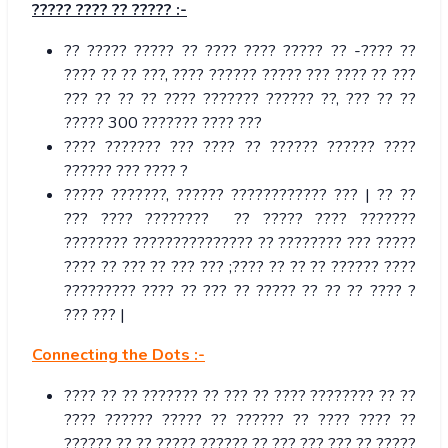
?????
????
??
????? :-
?? ????? ????? ?? ???? ???? ????? ?? -???? ??
???? ?? ?? ???, ???? ?????? ????? ??? ???? ?? ???
??? ?? ?? ?? ???? ??????? ?????? ??, ??? ?? ??
????? 300 ??????? ???? ???
???? ??????? ??? ???? ?? ?????? ?????? ????
?????? ??? ???? ?
????? ???????, ?????? ???????????? ??? | ?? ??
??? ???? ???????? ?? ????? ???? ???????
???????? ??????????????? ?? ???????? ??? ?????
???? ?? ??? ?? ??? ??? ;???? ?? ?? ?? ?????? ????
????????? ???? ?? ??? ?? ????? ?? ?? ?? ???? ?
??? ??? |
Connecting the Dots :-
???? ?? ?? ??????? ?? ??? ?? ???? ???????? ?? ??
???? ?????? ????? ?? ?????? ?? ???? ???? ??
?????? ?? ?? ????? ?????? ?? ??? ??? ??? ?? ?????