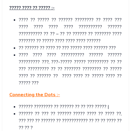
?????
????
??
????? :-
???? ?? ????? ?? ?????? ???????? ?? ???? ???
???? ???? ???? ???? ?????????? ??????
?????????? ?? ?? – ?? ?? ?????? ?? ??????? ????
??????? ?? ????? ???? ???? ???? ??????
?? ?????? ?? ???? ?? ??? ????? ???? ?????? ???
???? ???? ???? ?????????? ?????? ??????
????????? ???, ???-????? ????? ????????? ?? ??
??? ????????? ?? ?? ??????? ???????? ?? ?????
???? ?? ?????? ?? ???? ???? ?? ????? ???? ??
????? ???
Connecting the Dots :-
?????? ???????? ?? ?????? ?? ?? ??? ????? |
?????? ?? ??? ?? ?????? ????? ???? ?? ???? ??,
??? ??? ?? ?????? ?? ??????????? ?? ?? ?? ???? ??
?? ?? ?