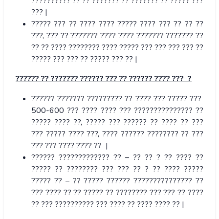
?????????? ?? ?? ??????? ?? ??????? ?? ????? ???
??? |
????? ??? ?? ???? ???? ????? ???? ??? ?? ?? ??
???, ??? ?? ??????? ???? ???? ??????? ??????? ??
?? ?? ???? ???????? ???? ????? ??? ??? ??? ??? ??
????? ??? ??? ?? ????? ??? ?? |
??????
??
???????
??????
???
??
??????
????
??? ?
?????? ??????? ????????? ?? ???? ??? ????? ???
500-600 ??? ???? ???? ??? ??????????????? ??
????? ???? ??, ????? ??? ?????? ?? ???? ?? ???
??? ????? ???? ???, ???? ?????? ???????? ?? ???
??? ??? ???? ???? ?? |
?????? ????????????? ?? – ?? ?? ? ?? ???? ??
????? ?? ???????? ??? ??? ?? ? ?? ???? ?????
????? ?? – ?? ????? ?????? ??????????????? ??
??? ???? ?? ?? ????? ?? ???????? ??? ??? ?? ????
?? ??? ?????????? ??? ???? ?? ???? ???? ?? |