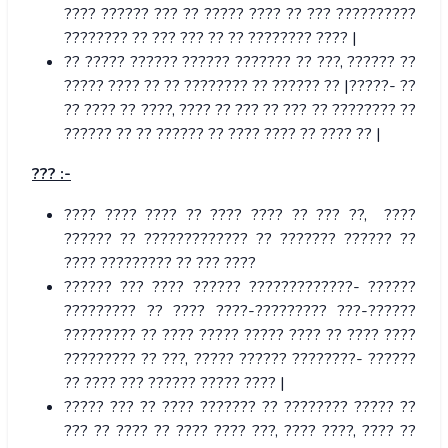
???? ?????? ??? ?? ????? ???? ?? ??? ??????????
???????? ?? ??? ??? ?? ?? ???????? ???? |
?? ????? ?????? ?????? ??????? ?? ???, ?????? ??
????? ???? ?? ?? ???????? ?? ?????? ?? |?????- ??
?? ???? ?? ????, ???? ?? ??? ?? ??? ?? ???????? ??
?????? ?? ?? ?????? ?? ???? ???? ?? ???? ?? |
??? :-
???? ???? ???? ?? ???? ???? ?? ??? ??, ????
?????? ?? ????????????? ?? ??????? ?????? ??
???? ????????? ?? ??? ????
?????? ??? ???? ?????? ?????????????- ??????
????????? ?? ???? ????-????????? ???-??????
????????? ?? ???? ????? ????? ???? ?? ???? ????
????????? ?? ???, ????? ?????? ????????- ??????
?? ???? ??? ?????? ????? ???? |
????? ??? ?? ???? ??????? ?? ???????? ????? ??
??? ?? ???? ?? ???? ???? ???, ???? ????, ???? ??