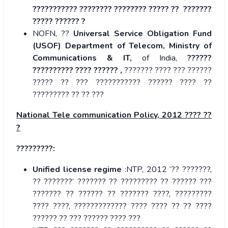
??????????? ???????? ???????? ????? ?? ???????
????? ?????? ?
NOFN, ??
Universal Service Obligation Fund
(USOF) Department of Telecom, Ministry of
Communications & IT,
of India,
??????
?????????? ???? ?????? ,
??????? ???? ??? ??????
????? ?? ??? ??????????? ?????? ???? ??
????????? ?? ?? ???
National Tele communication Policy, 2012 ???? ??
?
?????????:
Unified license regime
:NTP, 2012 ‘?? ???????,
?? ???????’ ??????? ?? ????????? ?? ?????? ???
??????? ?? ?????? ?? ??????? ????, ?????????
???? ????, ????????????? ???? ???? ?? ?? ????
?????? ?? ??? ?????? ???? ???