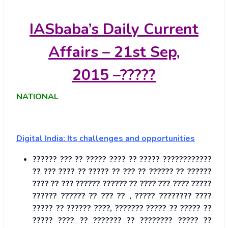
IASbaba’s
Daily Current
Affairs – 21st Sep,
2015
–
?????
NATIONAL
Digital India: Its challenges and opportunities
?????? ??? ?? ????? ???? ?? ????? ????????????
?? ??? ???? ?? ????? ?? ??? ?? ?????? ?? ??????
???? ?? ??? ?????? ?????? ?? ???? ??? ???? ?????
?????? ?????? ?? ??? ?? , ????? ???????? ????
????? ?? ?????? ????, ??????? ????? ?? ????? ??
????? ???? ?? ??????? ?? ???????? ????? ??