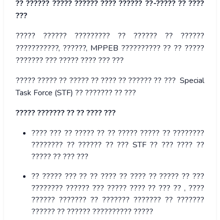
?? ?????? ????? ?????? ???? ?????? ??-????? ?? ????
???
????? ?????? ????????? ?? ?????? ?? ??????
???????????, ??????, MPPEB ?????????? ?? ?? ?????
??????? ??? ????? ???? ??? ???
????? ????? ?? ????? ?? ???? ?? ?????? ?? ??? Special
Task Force (STF) ?? ??????? ?? ???
????? ??????? ?? ?? ???? ???
???? ??? ?? ????? ?? ?? ????? ????? ?? ????????
???????? ?? ?????? ?? ??? STF ?? ??? ???? ??
????? ?? ??? ???
?? ????? ??? ?? ?? ???? ?? ???? ?? ????? ?? ???
???????? ?????? ??? ????? ???? ?? ??? ?? , ????
?????? ??????? ?? ??????? ??????? ?? ???????
?????? ?? ?????? ?????????? ?????