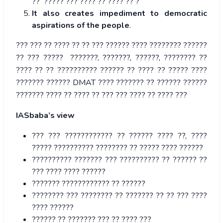
?? ????? ??? ???? ?? ???? ?? ?
It also creates impediment to democratic
aspirations of the people
.
??? ??? ?? ???? ?? ?? ??? ?????? ???? ???????? ??????
?? ??? ????? ???????, ???????, ??????, ???????? ??
???? ?? ?? ?????????? ?????? ?? ???? ?? ????? ????
??????? ?????? DMAT ???? ??????? ?? ?????? ??????
??????? ???? ?? ???? ?? ??? ??? ???? ?? ???? ???
IASbaba’s view
??? ??? ???????????? ?? ?????? ???? ??, ????
????? ?????????? ???????? ?? ????? ???? ??????
?????????? ??????? ??? ?????????? ?? ?????? ??
??? ???? ???? ??????
??????? ???????????? ?? ??????
???????? ??? ???????? ?? ??????? ?? ?? ??? ????
???? ??????
?????? ?? ??????? ??? ?? ???? ???