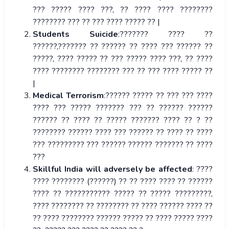
??? ????? ???? ???, ?? ???? ???? ????????
???????? ??? ?? ??? ???? ????? ?? |
Students Suicide
:??????? ???? ??
??????,??????? ?? ?????? ?? ???? ??? ?????? ??
?????, ???? ????? ?? ??? ????? ???? ???, ?? ????
???? ???????? ???????? ??? ?? ??? ???? ????? ??
|
Medical Terrorism
:?????? ????? ?? ??? ??? ????
???? ??? ????? ??????? ??? ?? ?????? ??????
?????? ?? ???? ?? ????? ??????? ???? ?? ? ??
???????? ?????? ???? ??? ?????? ?? ???? ?? ????
??? ????????? ??? ?????? ?????? ??????? ?? ????
???
Skillful India will adversely be affected
: ????
???? ???????? (??????) ?? ?? ???? ???? ?? ??????
???? ?? ??????????? ????? ?? ????? ?????????,
???? ???????? ?? ???????? ?? ???? ?????? ???? ??
?? ???? ???????? ?????? ????? ?? ???? ????? ????