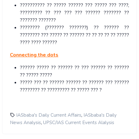
?????????? ?? ????? ?????? ??? ????? ??? ????,
????????? ?? ??? ??? ??? ?????? ??????? ??
??????? ???????
???????? (??????? ???????) ?? ?????? ??
???????? ??? ????? ?? ?????? ?? ?? ?? ?? ?? ?????
???? ???? ??????
Connecting the dots
?????? ????? ?? ?????? ?? ??? ?????? ?? ??????
?? ????? ?????
????? ??? ?? ?????? ?????? ?? ?????? ??? ??????
???????? ?? ????????? ?? ????? ??? ?
,
IASbaba's Daily Current Affairs
IASbaba's Daily
,
News Analysis
UPSC/IAS Current Events Alalysis