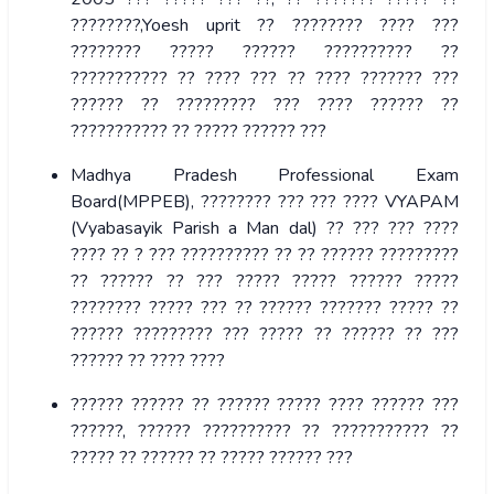
????????,Yoesh uprit ?? ???????? ???? ???
???????? ????? ?????? ?????????? ??
??????????? ?? ???? ??? ?? ???? ??????? ???
?????? ?? ????????? ??? ???? ?????? ??
??????????? ?? ????? ?????? ???
Madhya Pradesh Professional Exam
Board(MPPEB), ???????? ??? ??? ???? VYAPAM
(Vyabasayik Parish a Man dal) ?? ??? ??? ????
???? ?? ? ??? ?????????? ?? ?? ?????? ?????????
?? ?????? ?? ??? ????? ????? ?????? ?????
???????? ????? ??? ?? ?????? ??????? ????? ??
?????? ????????? ??? ????? ?? ?????? ?? ???
?????? ?? ???? ????
?????? ?????? ?? ?????? ????? ???? ?????? ???
??????, ?????? ?????????? ?? ??????????? ??
????? ?? ?????? ?? ????? ?????? ???