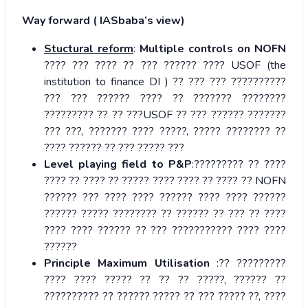
Way forward ( IASbaba’s view)
Stuctural reform
:
Multiple controls on NOFN
???? ??? ???? ?? ??? ?????? ???? USOF (the
institution to finance DI ) ?? ??? ??? ??????????
??? ??? ?????? ???? ?? ??????? ????????
????????? ?? ?? ???USOF ?? ??? ?????? ???????
??? ???, ??????? ???? ?????, ????? ???????? ??
???? ?????? ?? ??? ????? ???
Level playing field to P&P
:????????? ?? ????
???? ?? ???? ?? ????? ???? ???? ?? ???? ?? NOFN
?????? ??? ???? ???? ?????? ???? ???? ??????
?????? ????? ???????? ?? ?????? ?? ??? ?? ????
???? ???? ?????? ?? ??? ??????????? ???? ????
??????
Principle Maximum Utilisation
:?? ?????????
???? ???? ????? ?? ?? ?? ?????, ?????? ??
?????????? ?? ?????? ????? ?? ??? ????? ??, ????