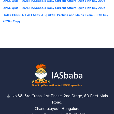
UPSC Quiz – 2026 : IASbaba’s Daily Current Affairs Quiz 18th July 2026
UPSC Quiz – 2026 : IASbaba’s Daily Current Affairs Quiz 17th July 2026
DAILY CURRENT AFFAIRS IAS | UPSC Prelims and Mains Exam – 30th July
2026 – Copy
No.38, 3rd Cross, 1st Phase, 2nd Stage, 60 Feet Main
Road,
Chandralayout, Bengaluru