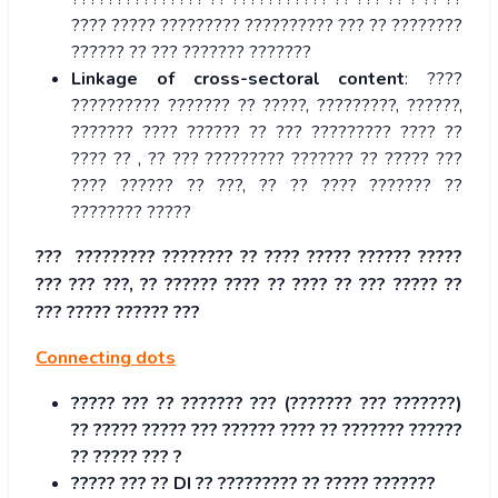
???? ????? ????????? ?????????? ??? ?? ????????
?????? ?? ??? ??????? ???????
Linkage of cross-sectoral content
: ????
?????????? ??????? ?? ?????, ?????????, ??????,
??????? ???? ?????? ?? ??? ????????? ???? ??
???? ?? , ?? ??? ????????? ??????? ?? ????? ???
???? ?????? ?? ???, ?? ?? ???? ??????? ??
???????? ?????
??? ????????? ???????? ?? ???? ????? ?????? ?????
??? ??? ???, ?? ?????? ???? ?? ???? ?? ??? ????? ??
??? ????? ?????? ???
Connecting dots
????? ??? ?? ??????? ??? (??????? ??? ???????)
?? ????? ????? ??? ?????? ???? ?? ??????? ??????
?? ????? ??? ?
????? ??? ?? DI ?? ????????? ?? ????? ???????