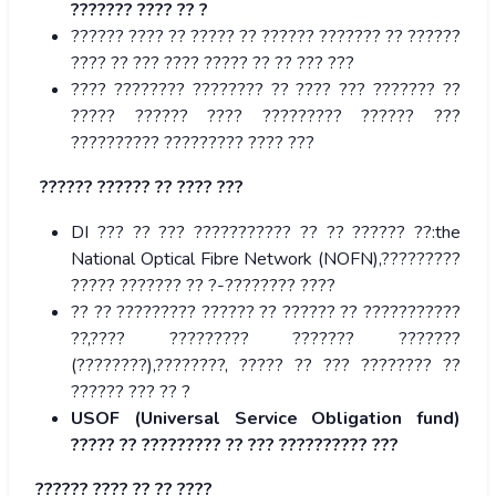
??????? ???? ?? ?
?????? ???? ?? ????? ?? ?????? ??????? ?? ??????
???? ?? ??? ???? ????? ?? ?? ??? ???
???? ???????? ???????? ?? ???? ??? ??????? ??
????? ?????? ???? ????????? ?????? ???
?????????? ????????? ???? ???
?????? ?????? ?? ???? ???
DI ??? ?? ??? ??????????? ?? ?? ?????? ??:the
National Optical Fibre Network (NOFN),?????????
????? ??????? ?? ?-???????? ????
?? ?? ????????? ?????? ?? ?????? ?? ???????????
??,???? ????????? ??????? ???????
(????????),????????, ????? ?? ??? ???????? ??
?????? ??? ?? ?
USOF (Universal Service Obligation fund)
????? ?? ????????? ?? ??? ?????????? ???
?????? ???? ?? ?? ????