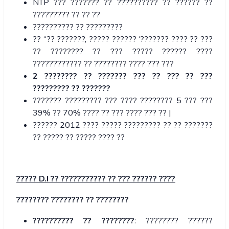
NTP ??? ??????? ?? ?????????? ?? ?????? ??
????????? ?? ?? ??
?????????? ?? ?????????
?? “?? ???????, ????? ?????? ‘??????? ???? ?? ???
?? ???????? ?? ??? ????? ?????? ????
???????????? ?? ???????? ???? ??? ???
2 ???????? ?? ??????? ??? ?? ??? ?? ???
????????? ?? ???????
??????? ????????? ??? ???? ???????? 5 ??? ???
39% ?? 70% ???? ?? ??? ???? ??? ?? |
?????? 2012 ???? ????? ????????? ?? ?? ???????
?? ????? ?? ????? ???? ??
????? D.I ?? ??????????? ?? ??? ?????? ????
???????? ???????? ?? ????????
?????????? ?? ????????
: ???????? ??????