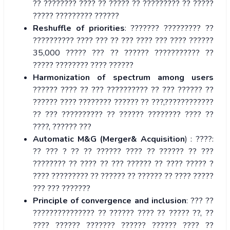
?? ???????? ???? ?? ????? ?? ????????? ?? ?????
????? ????????? ??????
Reshuffle of priorities
: ??????? ????????? ??
?????????? ???? ??? ?? ??? ???? ??? ???? ??????
35,000 ????? ??? ?? ?????? ??????????? ??
????? ???????? ???? ??????
Harmonization of spectrum among users
?????? ???? ?? ??? ?????????? ?? ??? ?????? ??
?????? ???? ???????? ?????? ?? ???,????????????
?? ??? ?????????? ?? ?????? ???????? ???? ??
????, ?????? ???
Automatic M&G (Merger& Acquisition
) : ????:
?? ??? ? ?? ?? ?????? ???? ?? ?????? ?? ???
???????? ?? ???? ?? ??? ?????? ?? ???? ????? ?
???? ????????? ?? ?????? ?? ?????? ?? ???? ?????
??? ??? ???????
Principle of convergence and inclusion
: ??? ??
??????????????? ?? ?????? ???? ?? ????? ??, ??
???? ?????? ??????? ?????? ?????? ???? ??