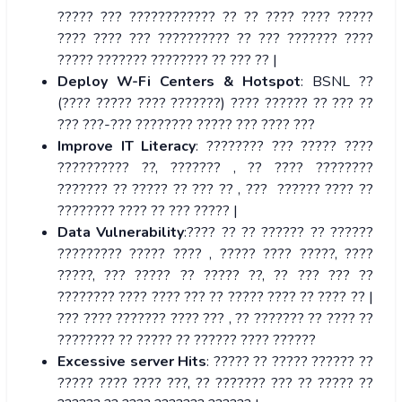
????? ??? ???????????? ?? ?? ???? ???? ?????
???? ???? ??? ?????????? ?? ??? ??????? ????
????? ??????? ???????? ?? ??? ?? |
Deploy W-Fi Centers & Hotspot
: BSNL ??
(???? ????? ???? ???????) ???? ?????? ?? ??? ??
??? ???-??? ???????? ????? ??? ???? ???
Improve IT Literacy
: ???????? ??? ????? ????
?????????? ??, ??????? , ?? ???? ????????
??????? ?? ????? ?? ??? ?? , ??? ?????? ???? ??
???????? ???? ?? ??? ????? |
Data Vulnerability
:???? ?? ?? ?????? ?? ??????
????????? ????? ???? , ????? ???? ?????, ????
?????, ??? ????? ?? ????? ??, ?? ??? ??? ??
???????? ???? ???? ??? ?? ????? ???? ?? ???? ?? |
??? ???? ??????? ???? ??? , ?? ??????? ?? ???? ??
???????? ?? ????? ?? ?????? ???? ??????
Excessive server Hits
: ????? ?? ????? ?????? ??
????? ???? ???? ???, ?? ??????? ??? ?? ????? ??