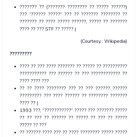
??????? ?? (??????? ???????? ?? ????? ??????)
??? “?????? ?????” ??? ?? ??????? ???????? ??
??????? ?? ???? ????? ??????, ????? ?? ???????
???? ?? ??? STF ?? ????? |
(Courtesy : Wikipedia)
?????????
???? ?? ??? ???? ??????? ?? ????? ?? ??????????
??????????? ??? ?????? ?? ??? ???????????? ??
???? ???? ???
?? ?? ???? ???????? ??? ?? ??? ?????? ??????
????????? ??? ???? ?????? ?? ???????? ???????
???? ?? |
1993 ???, “???????????” ????? ??? ??????? ?????
?? ?? ??? ?? ?????? ?? ????? ?? ??? ?? ?????
????? ?? ???
?? ?????? ???? ??? ?? ???? ???????? ????? ?????