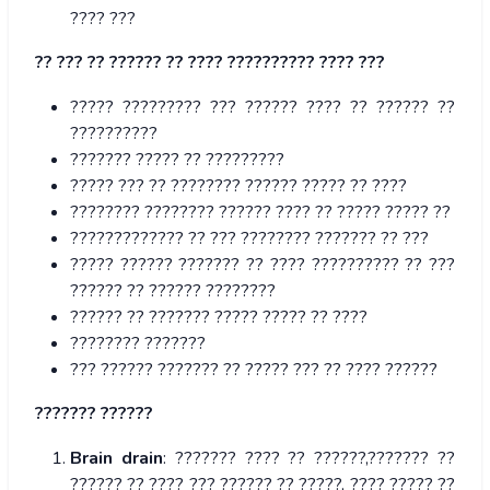
???? ???
?? ??? ?? ?????? ?? ???? ?????????? ???? ???
????? ????????? ??? ?????? ???? ?? ?????? ??
??????????
??????? ????? ?? ?????????
????? ??? ?? ???????? ?????? ????? ?? ????
???????? ???????? ?????? ???? ?? ????? ????? ??
????????????? ?? ??? ???????? ??????? ?? ???
????? ?????? ??????? ?? ???? ?????????? ?? ???
?????? ?? ?????? ????????
?????? ?? ??????? ????? ????? ?? ????
???????? ???????
??? ?????? ??????? ?? ????? ??? ?? ???? ??????
??????? ??????
Brain drain
: ??????? ???? ?? ??????,??????? ??
?????? ?? ???? ??? ?????? ?? ?????, ???? ????? ??