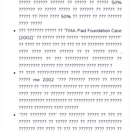
????? ?????? ?????? ?? ????? ?? ????? 50%
??????? ?? ????? ????? ?? ?????? ?? ????? ??
????? ?? ???? ???? 50% ?? ????? ?? ??? ??????
???? ?????
??? ??????? ????? ?? “TMA Paid Foundation Case
(2002)” ?? ????? ???? ????? “??????????? ?????”
?? ???? ?? ???? ??? ?? ??? ?? ?? ??????? ???????
???? ???? ????? ?????? ?? ?? ????? ???? ,
?????????? ?? ??? ?????????? ????????? ??
????????? ?????? ??? ????????? ???? ????? ?
?? ???? ?????:???????? ???? ??????? ?????? ??
????? me 2002 “??? ??????? ????? ?? ?????
?????? ?? “??? ????? ?????? ?? ?? ???? ?????????
???? ????? ?? ?????? ??????? ?? ???? ?? ,?? ??
??????????? ????????? ?? ????????? ??? ?? ?????
?????? ???????? ???? ??????
“??? ??????? ???” ??? ??????? ????? ?? ??? ??
????? ?????? ?? ????? ???? ?? ???? ??????????
??????? ??? ???? ?? ??? ?? ?????? ???? ???? ??