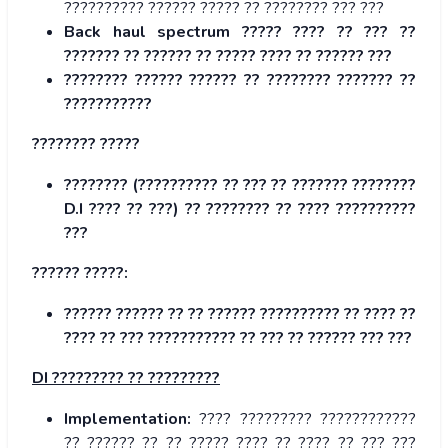
?????????? ?????? ????? ?? ???????? ??? ???
Back haul spectrum ????? ???? ?? ??? ??
??????? ?? ?????? ?? ????? ???? ?? ?????? ???
???????? ?????? ?????? ?? ???????? ??????? ??
???????????
???????? ?????
???????? (?????????? ?? ??? ?? ??????? ????????
D.I ???? ?? ???) ?? ???????? ?? ???? ??????????
???
?????? ?????:
?????? ?????? ?? ?? ?????? ?????????? ?? ???? ??
???? ?? ??? ??????????? ?? ??? ?? ?????? ??? ???
DI ????????? ?? ?????????
Implementation:
???? ????????? ????????????
?? ?????? ?? ?? ????? ???? ?? ???? ?? ??? ???