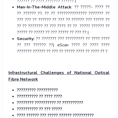
?????? ?? ???? ??????? ?????? |
Man-In-The-Middle Attack
: ?? ?????- ???? ??
?? ?????? ??, ?? ?? ?????????????? ??????? ??
??? ??? ?? ?????? ?? ??? ?? ?????? ??? ????? ??
?? ?? ??????? ?? ??? ???? ?? ?? ????? ?????? ??
????? ?? ????? ?? ??? ????? ?? ??? ?? |
Security:
?? ??????? ??? ????????? ?? ???? ????
?? ??? ?????? ??| eScan ???? ?? ???? ????
??????? ?????? ?? ??? ?? ????? ???? ?? ???? ?? ?
Infrastructural Challenges of National Optical
Fibre Network
????????? ??????????
?????????? ?? ???? ????
???????? ?????????? ?? ??????????
?????????? ?? ??? ?????
???? ?????? ??? ????? ?????? ??????????