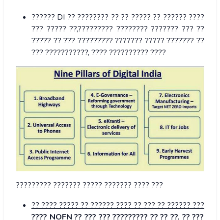
?????? DI ?? ???????? ?? ?? ????? ?? ?????? ????
??? ????? ??,????????? ???????? ??????? ??? ??
????? ?? ??? ????????? ??????? ????? ??????? ??
??? ???????????, ???? ?????????? ????
????????? ??????? ????? ??????? ???? ???
?? ???? ????? ?? ?????? ???? ?? ??? ?? ?????? ???
???? NOFN ?? ??? ??? ????????? ?? ?? ??, ?? ???