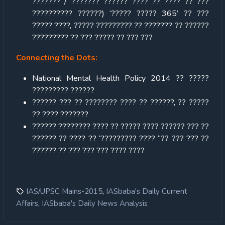
??????? / ??????? ?????? ???? ?? ???? ?? ???
?????????? ??????) ‘????? ????? 365’ ?? ???
????? ????, ????? ????????? ?? ??????? ?? ??????
????????? ?? ??? ????? ?? ??? ???
Connecting the Dots:
National Mental Health Policy 2014 ?? ?????
????????? ??????
?????? ??? ?? ???????? ???? ?? ??????, ?? ?????
?? ???? ???????
?????? ???????? ???? ?? ????? ???? ?????? ??? ??
?????? ?? ???? ?? ‘????????? ???? “?? ??? ??? ??
?????? ?? ??? ??? ??? ???? ????
,
IAS/UPSC Mains-2015
IASbaba's Daily Current
,
Affairs
IASbaba's Daily News Analysis