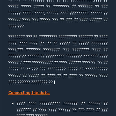
?? ??? ?? ???????? ???? ?? ??? ??????? ???,???? ??
????? ????? ????? ?? ???????? ?? ??????? ?? ???
?????? ????? ?????, ?????? ???? ????????? ?????? ??
?????? ???? ??? ????? ??? ?? ??? ?? ???? ?????? ??
???? ???
???????? ??? ?? ????????? ????????? ??????? ?? ????
???? ???? ???? ??, ?? ?? ????? ?? ????? ????????
????,??? ??????? ????????, ??? ????????, ???? ??
?????? ?? ?????? ?? ????????? ???????? ??? ???? ????
????? ? ???? ?????????? ?? ???? ?????? ???? ?? , ?? ??
????? ?? ?? ??? ??? ????????? ????? ?? ???????????
?????? ?? ????? ?? ???? ?? ?? ???? ?? ?????? ????
???? ?????? ???????? ?? |
Connecting the dots:
???? ???? ?????????? ??????? ?? ?????? ??
??????? ?? ???? ???? ?????? ?? ??? ???? ?? ???
???? ???? ??????