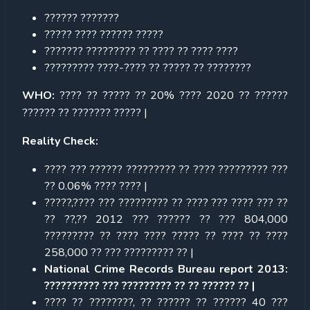
?????? ???????
????? ???? ?????? ?????
??????? ????????? ?? ???? ?? ???? ????
????????? ????-???? ?? ????? ?? ????????
WHO:
???? ?? ????? ?? 20% ???? 2020 ?? ??????
?????? ?? ??????? ????? |
Reality Check:
???? ??? ?????? ????????? ?? ???? ????????? ???
?? 0.06% ???? ???? |
?????,???? ??? ????????? ?? ???? ??? ???? ??? ??
?? ??,?? 2012 ??? ?????? ?? ??? 804,000
????????? ?? ???? ???? ????? ?? ???? ?? ????
258,000 ?? ??? ????????? ?? |
National Crime Records Bureau report 2013:
?????????? ??? ????????? ?? ?? ?????? ?? |
???? ?? ????????, ?? ?????? ?? ?????? 40 ???