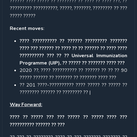
?????? ???? ????? ?? ???????? ?? ???? ?? ???? ???, ??
????????? ??????????, ?????, ???????, ???????? ?? ???
????? ?????
Recent moves
:
???? ?????????? ?? ?????? ????????? ???????
???? ??? ?????? ?? ???? ?? ?? ?????? ?? ???? ????
?????????? ??? ?? ?? Universal Immunization
Programme (UIP), ?? ????? ?? ??????? ???? ???
2020 ??, ???? ?????????? ?? ?????? ?? ?? ?? 90
????? ?????? ?? ??????? ?? ??????? ???? ???
?? 201 ????-?????????? ???? ????? ?? ????? ??
???????? ?????? ?? ???????? ?? |
Way Forward:
???? ?? ????? ??? ??? ????? ?? ????? ???? ???
?????????? ?????? ?? ???