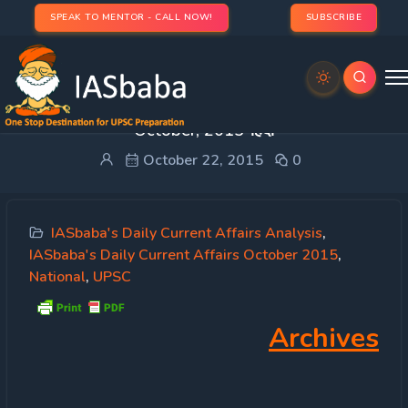
SPEAK TO MENTOR - CALL NOW!
SUBSCRIBE
IASbaba’s Daily Current Affairs – 5th & 6th
October, 2015-हिंदी
October 22, 2015
0
IASbaba's Daily Current Affairs Analysis
,
IASbaba's Daily Current Affairs October 2015
,
National
,
UPSC
Archives