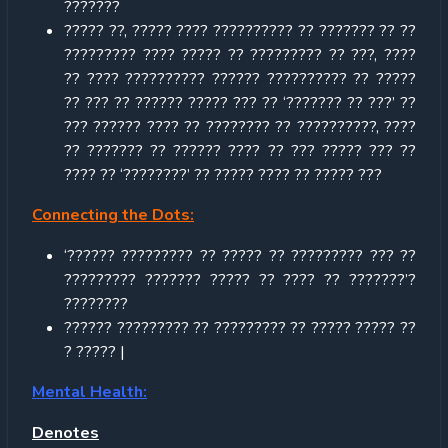
???????
????? ??, ????? ???? ?????????? ?? ??????? ?? ??
????????? ???? ????? ?? ????????? ?? ???, ????
?? ???? ?????????? ?????? ?????????? ?? ?????
?? ??? ?? ?????? ????? ??? ?? ‘??????? ?? ???’ ??
??? ?????? ???? ?? ???????? ?? ??????????, ????
?? ??????? ?? ?????? ???? ?? ??? ????? ??? ??
???? ?? ‘????????’ ?? ????? ???? ?? ????? ???
Connecting the Dots:
‘?????? ????????? ?? ????? ?? ????????? ??? ??
????????? ??????? ????? ?? ???? ?? ???????’?
????????
?????? ????????? ?? ????????? ?? ????? ????? ??
? ????? |
Mental Health:
Denotes