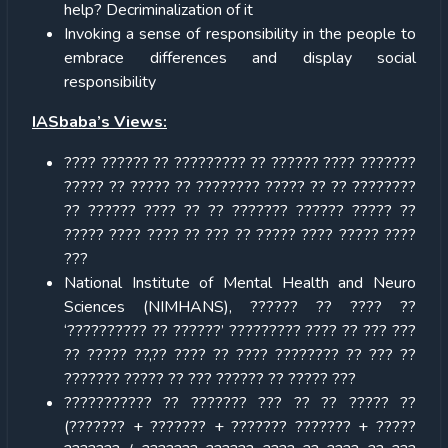
help? Decriminalization of it
Invoking a sense of responsibility in the people to
embrace differences and display social
responsibility
IASbaba’s Views:
???? ?????? ?? ????????? ?? ?????? ???? ???????
????? ?? ????? ?? ???????? ????? ?? ?? ????????
?? ?????? ???? ?? ?? ??????? ?????? ????? ??
????? ???? ???? ?? ??? ?? ????? ???? ????? ????
???
National Institute of Mental Health and Neuro
Sciences (NIMHANS), ?????? ?? ???? ??
‘?????????? ?? ??????’ ????????? ???? ?? ??? ???
?? ????? ??,?? ???? ?? ???? ???????? ?? ??? ??
??????? ????? ?? ??? ?????? ?? ????? ???
??????????? ?? ??????? ??? ?? ?? ????? ??
(??????? + ??????? + ??????? ??????? + ?????