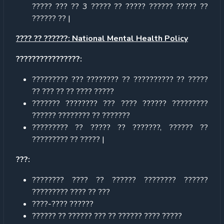
????? ??? ?? 3 ????? ?? ????? ?????? ????? ??
?????? ?? |
???? ?? ??????: National Mental Health Policy
????????????????:
????????? ??? ???????? ?? ?????????? ?? ?????
?? ??? ?? ?? ???? ?????
??????? ???????? ??? ???? ?????? ?????????
?????? ???????? ?? ???????
????????? ?? ????? ?? ???????, ?????? ??
????????? ?? ????? |
???:
???????? ???? ?? ?????? ???????? ??????
????????? ???? ?? ???
????-???? ??????
?????? ?? ?????? ??? ?? ?????? ???? ?????