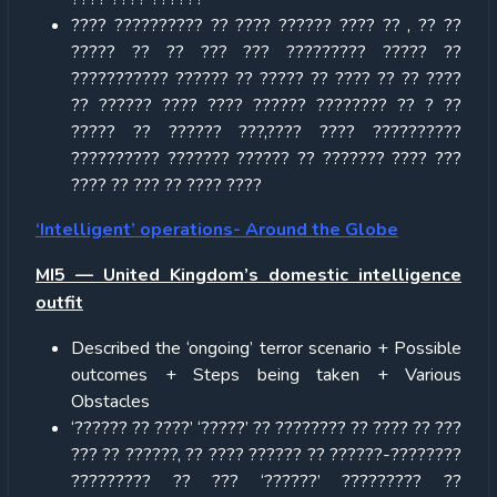
???? ?????????? ?? ???? ?????? ???? ?? , ?? ??
????? ?? ?? ??? ??? ????????? ????? ??
??????????? ?????? ?? ????? ?? ???? ?? ?? ????
?? ?????? ???? ???? ?????? ???????? ?? ? ??
????? ?? ?????? ???,???? ???? ??????????
?????????? ??????? ?????? ?? ??????? ???? ???
???? ?? ??? ?? ???? ????
‘Intelligent’ operations- Around the Globe
MI5 — United Kingdom’s domestic intelligence
outfit
Described the ‘ongoing’ terror scenario + Possible
outcomes + Steps being taken + Various
Obstacles
‘?????? ?? ????’ ‘?????’ ?? ???????? ?? ???? ?? ???
??? ?? ??????, ?? ???? ?????? ?? ??????-????????
????????? ?? ??? ‘??????’ ????????? ??