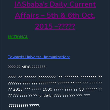
IASbaba’s
Daily Current
Affairs – 5th & 6th Oct,
2015
–
?????
NATIONAL
Towards Universal Immunization:
???? ?? MDG ???????:
???? ?? ?????? ????????? ?? ??????? ???????? ??
??????? ???? ??? ????????? ?????? ?? ???
??? ???? ??
?? 2013 ??? ????? 1000 ????? ???? ?? 53 ?????? ??
?? ??? ???? ?? ?? (under5) ???? ??? ??? ??? ???
?????????? ?????: