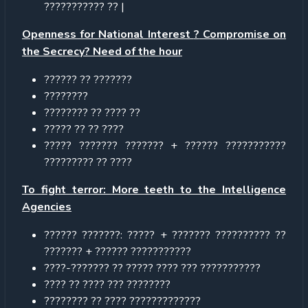
??????????? ?? |
Openness for National Interest
?
Compromise on
the Secrecy
?
Need of the hour
?????? ?? ???????
????????
???????? ?? ???? ??
????? ?? ?? ????
????? ??????? ??????? + ?????? ???????????
????????? ?? ????
To fight terror: More teeth to the Intelligence
Agencies
?????? ???????: ????? + ??????? ?????????? ??
??????? + ?????? ???????????
????-??????? ?? ????? ???? ??? ???????????
???? ?? ???? ??? ????????
???????? ?? ???? ?????????????