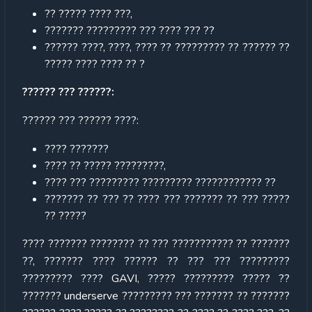
?? ????? ???? ???,
??????? ????????? ??? ???? ??? ??
?????? ????, ????, ???? ?? ????????? ?? ?????? ??
????? ???? ???? ?? ?
?????? ??? ??????:
?????? ??? ?????? ????:
???? ???????
???? ?? ????? ?????????,
???? ??? ????????? ????????? ???????????? ??
??????? ?? ??? ?? ???? ??? ??????? ?? ??? ?????
?? ?????
???? ??????? ???????? ?? ??? ??????????? ?? ???????
??, ??????? ???? ?????? ?? ??? ??? ?????????
????????? ???? GAVI, ????? ????????? ????? ??
??????? underserve ????????? ??? ??????? ?? ???????