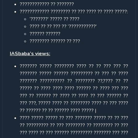
???????????? ?? ???????
???????????? ???????? ?? ??? ???? ?? ???? ?????:
‘???????’ ????? ?? ????
???? ?? ?? ??? ?? ‘???????????’
?????? ??????
???????? ?????? ?? ???
IASbaba’s views:
??????? ????? ???????? ???? ?? ?? ??? ??? ??
??????? ????? ?????? ????????? ?? ??? ?? ????
??????? ?????????? ?? ???????? ??,???? ?? ??
????? ?? ???? ???? ???? ?????? ?? ???? ??? ???
??? ?? ?????? ?? ???? ?? ???? ?? ??? ?????? ??
??? ???, ????? ???? ?? ???????? ???? ?? ??? ????
?? ?????? ?? ?? ?????? ???? ????? |
???? ????? ????? ?? ??? ??????? ????? ?? ?? ???
?? ????????? ?? ??? ???????? ?? ???????? ?? ???
??? ???? ?? ??? ?????? ????????? ??????? ??? ???