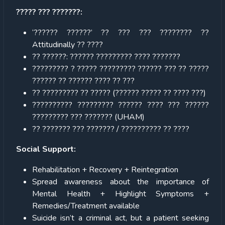
????? ??? ???????:
‘?????? ??????’ ?? ??? ??? ???????? ??
Attitudinally ?? ????
?? ??????: ?????? ????????? ???? ???????
????????? ? ????? ????????? ?????? ??? ?? ?????
?????? ?? ?????? ???? ?? ???
?? ????????? ?? ????? (?????? ????? ?? ???? ???)
?????????? ????????? ?????? ???? ??? ??????
????????? ??? ??????? (UHAM)
?? ??????? ??? ??????? / ?????????? ?? ????
Social Support:
Rehabilitation + Recovery + Reintegration
Spread awareness about the importance of
Mental Health + Highlight Symptoms +
Remedies/Treatment available
Suicide isn’t a criminal act, but a patient seeking