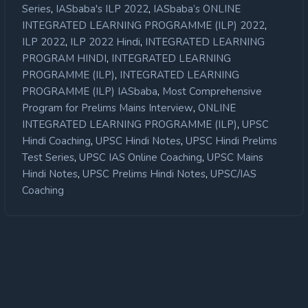
,
,
Series
IASbaba's ILP 2022
IASbaba’s ONLINE
,
INTEGRATED LEARNING PROGRAMME (ILP) 2022
,
,
ILP 2022
ILP 2022 Hindi
INTEGRATED LEARNING
,
PROGRAM HINDI
INTEGRATED LEARNING
,
PROGRAMME (ILP)
INTEGRATED LEARNING
,
PROGRAMME (ILP) IASbaba
Most Comprehensive
,
Program for Prelims Mains Interview
ONLINE
,
INTEGRATED LEARNING PROGRAMME (ILP)
UPSC
,
,
Hindi Coaching
UPSC Hindi Notes
UPSC Hindi Prelims
,
,
Test Series
UPSC IAS Online Coaching
UPSC Mains
,
,
Hindi Notes
UPSC Prelims Hindi Notes
UPSC/IAS
Coaching