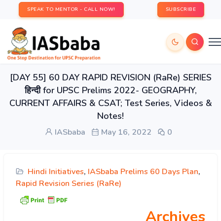
SPEAK TO MENTOR - CALL NOW!
SUBSCRIBE
[DAY 55] 60 DAY RAPID REVISION (RaRe) SERIES
हिन्दी for UPSC Prelims 2022- GEOGRAPHY,
CURRENT AFFAIRS & CSAT; Test Series, Videos &
Notes!
IASbaba
May 16, 2022
0
Hindi Initiatives
,
IASbaba Prelims 60 Days Plan
,
Rapid Revision Series (RaRe)
Archives