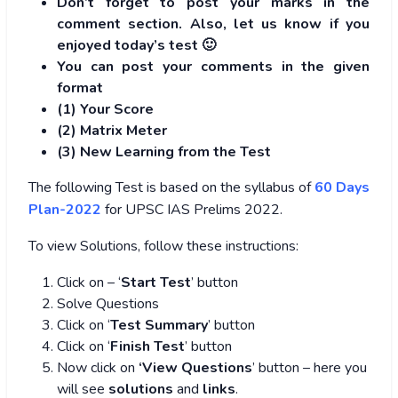
Don’t forget to post your marks in the
comment section. Also, let us know if you
enjoyed today’s test 🙂
You can post your comments in the given
format
(1) Your Score
(2) Matrix Meter
(3
) New Learning from the Test
The following Test is based on the syllabus of
60 Days
Plan-2022
for UPSC IAS Prelims 2022.
To view Solutions, follow these instructions:
Click on – ‘
Start Test
’ button
Solve Questions
Click on ‘
Test Summary
’ button
Click on ‘
Finish Test
’ button
Now click on
‘View Questions
’ button – here you
will see
solutions
and
links
.