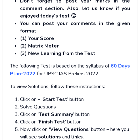
Don’t forget to post your marks in the
comment section. Also, let us know if you
enjoyed today’s test 🙂
You can post your comments in the given
format
(1) Your Score
(2) Matrix Meter
(3
) New Learning from the Test
The following Test is based on the syllabus of
60 Days
Plan-2022
for UPSC IAS Prelims 2022.
To view Solutions, follow these instructions:
Click on – ‘
Start Test
’ button
Solve Questions
Click on ‘
Test Summary
’ button
Click on ‘
Finish Test
’ button
Now click on
‘View Questions
’ button – here you
will see
solutions
and
links
.