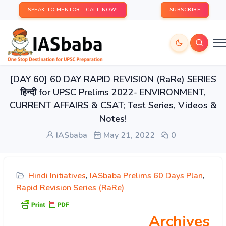
SPEAK TO MENTOR - CALL NOW!
SUBSCRIBE
[DAY 60] 60 DAY RAPID REVISION (RaRe) SERIES
हिन्दी for UPSC Prelims 2022- ENVIRONMENT,
CURRENT AFFAIRS & CSAT; Test Series, Videos &
Notes!
IASbaba
May 21, 2022
0
Hindi Initiatives
,
IASbaba Prelims 60 Days Plan
,
Rapid Revision Series (RaRe)
Archives