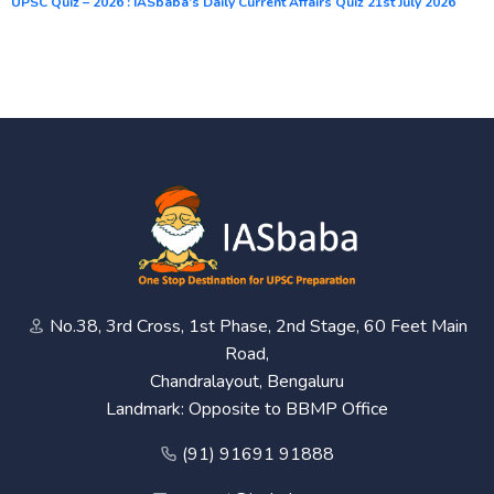
UPSC Quiz – 2026 : IASbaba’s Daily Current Affairs Quiz 21st July 2026
No.38, 3rd Cross, 1st Phase, 2nd Stage, 60 Feet Main
Road,
Chandralayout, Bengaluru
Landmark: Opposite to BBMP Office
(91) 91691 91888