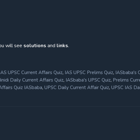
ou will see
solutions
and
links
.
,
,
IAS UPSC Current Affairs Quiz
IAS UPSC Prelims Quiz
IASbaba's 
,
,
nidi Daily Current Affairs Quiz
IASbaba's UPSC Quiz
Prelims Curr
,
,
ffairs Quiz IASbaba
UPSC Daily Current Affair Quiz
UPSC IAS Dai