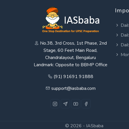
Impo
Dail
Dail
No.38, 3rd Cross, 1st Phase, 2nd
Dail
Stage, 60 Feet Main Road,
Mon
Chandralayout, Bengaluru
Landmark: Opposite to BBMP Office
(91) 91691 91888
support@iasbaba.com
© 2026 -
IASbaba