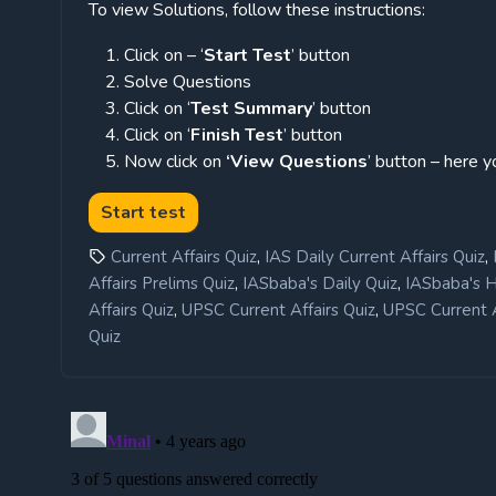
To view Solutions, follow these instructions:
Click on – ‘
Start Test
’ button
Solve Questions
Click on ‘
Test Summary
’ button
Click on ‘
Finish Test
’ button
Now click on
‘View Questions
’ button – here y
,
,
Current Affairs Quiz
IAS Daily Current Affairs Quiz
,
,
Affairs Prelims Quiz
IASbaba's Daily Quiz
IASbaba's Hi
,
,
Affairs Quiz
UPSC Current Affairs Quiz
UPSC Current A
Quiz