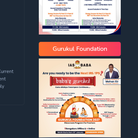
Gurukul Foundation
Current
ent
ly