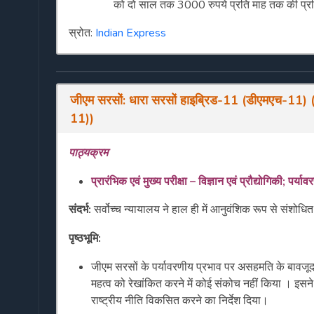
को दो साल तक 3000 रुपये प्रति माह तक की प्रति
स्रोत:
Indian Express
जीएम
सरसों
:
धारा
सरसों
हाइब्रिड
-11 (
डीएमएच
-11)
11)
)
पाठ्यक्रम
प्रारंभिक
एवं
मुख्य
परीक्षा
–
विज्ञान
एवं
प्रौद्योगिकी
;
पर्याव
संदर्भ
:
सर्वोच्च न्यायालय ने हाल ही में आनुवंशिक रूप से संशो
पृष्ठभूमि
:
जीएम सरसों के पर्यावरणीय प्रभाव पर असहमति के बावजूद, 
महत्व को रेखांकित करने में कोई संकोच नहीं किया । इस
राष्ट्रीय नीति विकसित करने का निर्देश दिया।