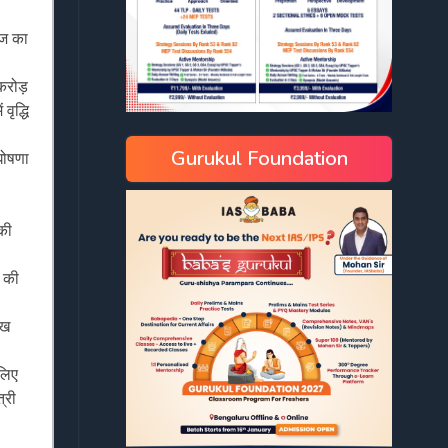
ाज का
करोड़
ृद्धि
Gurukul Foundation
घोषणा
की
े की
ाख
 लिए
्री