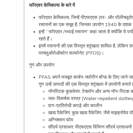
फॉरएवर
केमिकल्स
के
बारे
में
फॉरएवर केमिकल्स, जिन्हें पीएफएएस (पर- और पॉलीफ्लूरोएल
रसायनों का एक समूह है, जिनका उपयोग 1940 के दशक से वि
इन्हें ” फॉरएवर /स्थाई रसायन” कहा जाता है क्योंकि ये 
रहते हैं।
इनमें रसायनों की एक विस्तृत श्रृंखला शामिल है, लेक
परफ्लुओरोऑक्टेन सल्फोनेट (PFOS)।
गुण और उपयोग
PFAS अपने मजबूत कार्बन-फ्लोरीन बॉन्ड के लिए जाने जाते हैं
गुण उन्हें उत्पादों की एक विस्तृत श्रृंखला में उपयोगी बनाते है
नॉनस्टिक कुकवेयर: टेफ्लॉन और अन्य नॉन-स्टिक क
जल-विकर्षक वस्त्र (Water-repellent clothin
दाग-प्रतिरोधी कपड़े और कालीन
खाद्य पैकेजिंग: कुछ खाद्य पैकेजिंग, जैसे माइक्रोवे
अग्निशमन फोम
सौंदर्य प्रसाधन: पीएफएएस विभिन्न सौंदर्य प्रसाधनों 