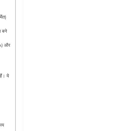
मित)
थ बने
OA) और
ैं। ये
समय