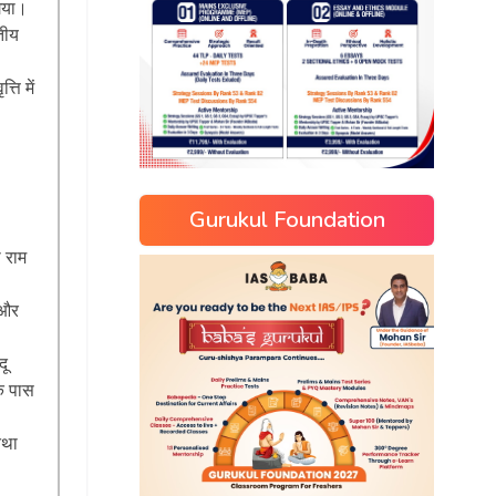
 गया।
रतीय
ति में
Gurukul Foundation
 राम
 और
दू
के पास
तथा