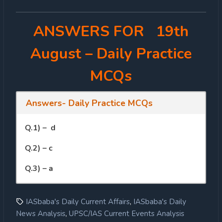
ANSWERS FOR 19th
August
– Daily Practice
MCQs
Answers- Daily Practice MCQs
Q.1) – d
Q.2) – c
Q.3) – a
,
IASbaba's Daily Current Affairs
IASbaba's Daily
,
News Analysis
UPSC/IAS Current Events Analysis