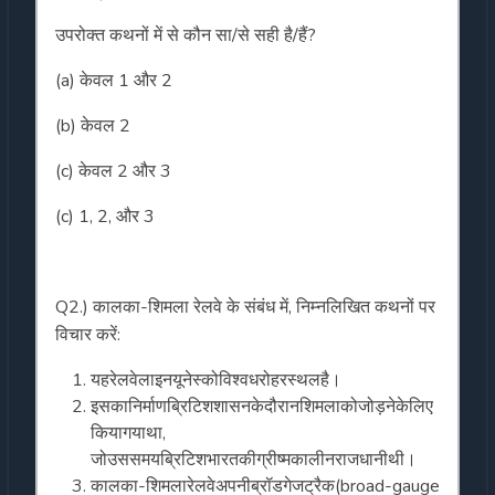
उपरोक्त कथनों में से कौन सा/से सही है/हैं?
(a) केवल 1 और 2
(b) केवल 2
(c) केवल 2 और 3
(c) 1, 2, और 3
Q2.) कालका-शिमला रेलवे के संबंध में, निम्नलिखित कथनों पर
विचार करें:
यहरेलवेलाइनयूनेस्कोविश्वधरोहरस्थलहै।
इसकानिर्माणब्रिटिशशासनकेदौरानशिमलाकोजोड़नेकेलिए
कियागयाथा,
जोउससमयब्रिटिशभारतकीग्रीष्मकालीनराजधानीथी।
कालका-शिमलारेलवेअपनीब्रॉडगेजट्रैक(broad-gauge