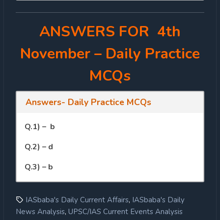
ANSWERS FOR 4th
November
– Daily Practice
MCQs
Answers- Daily Practice MCQs
Q.1) – b
Q.2) – d
Q.3) – b
,
IASbaba's Daily Current Affairs
IASbaba's Daily
,
News Analysis
UPSC/IAS Current Events Analysis