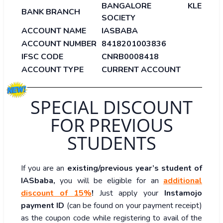
BANGALORE KLE
BANK BRANCH
SOCIETY
ACCOUNT NAME
IASBABA
ACCOUNT NUMBER
8418201003836
IFSC CODE
CNRB0008418
ACCOUNT TYPE
CURRENT ACCOUNT
SPECIAL DISCOUNT
FOR PREVIOUS
STUDENTS
If you are an
existing/previous year’s student of
IASbaba,
you will be eligible for an
additional
discount of 15%
!
Just apply your
Instamojo
payment ID
(can be found on your payment receipt)
as the coupon code while registering to avail of the