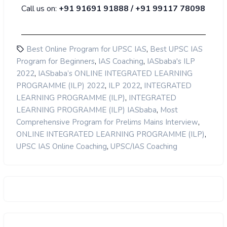
Call us on:
+91 91691 91888 / +91 99117 78098
,
Best Online Program for UPSC IAS
Best UPSC IAS
,
,
Program for Beginners
IAS Coaching
IASbaba's ILP
,
2022
IASbaba’s ONLINE INTEGRATED LEARNING
,
,
PROGRAMME (ILP) 2022
ILP 2022
INTEGRATED
,
LEARNING PROGRAMME (ILP)
INTEGRATED
,
LEARNING PROGRAMME (ILP) IASbaba
Most
,
Comprehensive Program for Prelims Mains Interview
,
ONLINE INTEGRATED LEARNING PROGRAMME (ILP)
,
UPSC IAS Online Coaching
UPSC/IAS Coaching