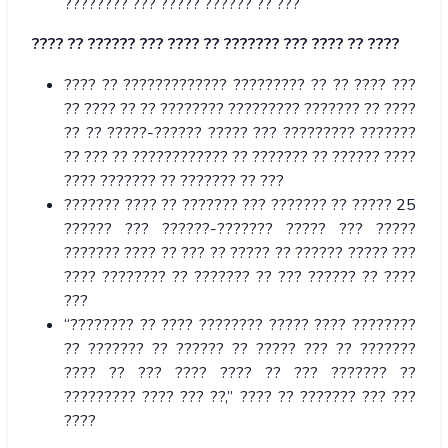
???????? ??? ????? ?????? ?? ???
???? ?? ?????? ??? ???? ?? ??????? ??? ???? ?? ????
???? ?? ????????????? ????????? ?? ?? ???? ???
?? ???? ?? ?? ???????? ????????? ??????? ?? ????
?? ?? ?????-?????? ????? ??? ????????? ???????
?? ??? ?? ???????????? ?? ??????? ?? ?????? ????
???? ??????? ?? ??????? ?? ???
??????? ???? ?? ??????? ??? ??????? ?? ????? 25
?????? ??? ??????-??????? ????? ??? ?????
??????? ???? ?? ??? ?? ????? ?? ?????? ????? ???
???? ???????? ?? ??????? ?? ??? ?????? ?? ????
???
“???????? ?? ???? ???????? ????? ???? ????????
?? ??????? ?? ?????? ?? ????? ??? ?? ???????
???? ?? ??? ???? ???? ?? ??? ??????? ??
????????? ???? ??? ??,” ???? ?? ??????? ??? ???
????