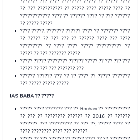
??????? ??? ???? ???????? ????? ?? ????? ????
??, ??? ?????????? ?? ????? ???? ????? ???? ??
???????????? ???? ?? ?????? ???? ?? ??? ??????
?? ????? ?????
???? ?????, ??????? ?????? ???? ?? ??????? ????
?? ????? ?? ??? ??? ?? ?????? ???? ??? ????
????????? ?? ???? ???? ????? ?????????? ??
????? ?? ??? ??????? ?????
????? ????? ???????? ?????? ????? ?? ??? ??? ???
????? ?? ??? ??? ??????? ???
?????? ?????? ??? ?? ?? ???? ?? ????? ???????
??? ????? ????? ?????
IAS BABA
?? ?????
????? ???? ??????? ??? ?? Rouhani ?? ??????????
?? ??? ?? ???????? ?????? ?? 2016 ?? ??????
??????? ??? ????????? ?? ??? ??, ????? ???? ??
???? ???????? ???? ??? ??????
????? ?? ??? ?????? ?? ????? ???? ?? ??, ????????