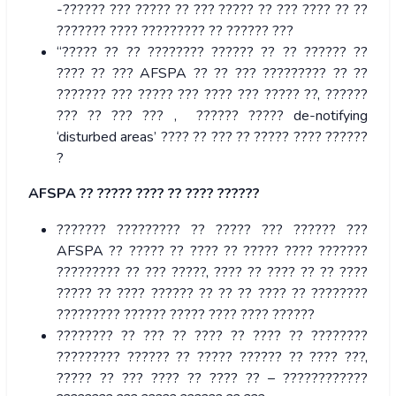
-?????? ??? ????? ?? ??? ????? ?? ??? ???? ?? ??
??????? ???? ????????? ?? ?????? ???
“????? ?? ?? ???????? ?????? ?? ?? ?????? ??
???? ?? ??? AFSPA ?? ?? ??? ????????? ?? ??
??????? ??? ????? ??? ???? ??? ????? ??, ??????
??? ?? ??? ??? , ?????? ????? de-notifying
‘disturbed areas’ ???? ?? ??? ?? ????? ???? ??????
?
AFSPA ?? ????? ???? ?? ???? ??????
??????? ????????? ?? ????? ??? ?????? ???
AFSPA ?? ????? ?? ???? ?? ????? ???? ???????
????????? ?? ??? ?????, ???? ?? ???? ?? ?? ????
????? ?? ???? ?????? ?? ?? ?? ???? ?? ????????
????????? ?????? ????? ???? ???? ??????
???????? ?? ??? ?? ???? ?? ???? ?? ????????
????????? ?????? ?? ????? ?????? ?? ???? ???,
????? ?? ??? ???? ?? ???? ?? – ????????????