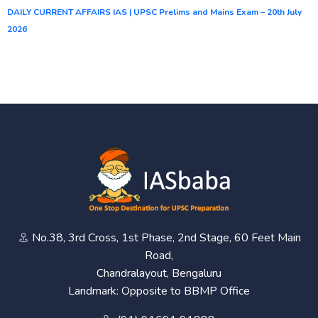
DAILY CURRENT AFFAIRS IAS | UPSC Prelims and Mains Exam – 20th July
2026
No.38, 3rd Cross, 1st Phase, 2nd Stage, 60 Feet Main
Road,
Chandralayout, Bengaluru
Landmark: Opposite to BBMP Office