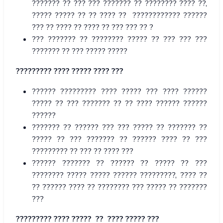
??????? ?? ??? ??? ??????? ?? ???????? ???? ??,
????? ????? ?? ?? ???? ?? ???????????? ??????
??? ?? ???? ?? ???? ?? ??? ??? ?? ?
??? ??????? ?? ???????? ????? ?? ??? ??? ???
??????? ?? ??? ????? ?????
????????? ???? ????? ???? ???
?????? ????????? ???? ????? ??? ???? ??????
????? ?? ??? ??????? ?? ?? ???? ?????? ??????
??????
??????? ?? ?????? ??? ??? ????? ?? ??????? ??
????? ?? ??? ??????? ?? ?????? ???? ?? ???
????????? ?? ??? ?? ???? ???
?????? ??????? ?? ?????? ?? ????? ?? ???
???????? ????? ????? ?????? ?????????, ???? ??
?? ?????? ???? ?? ???????? ??? ????? ?? ???????
???
????????? ???? ????? ?? ???? ????? ???