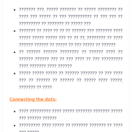
??????? ???, ????? ??????? ?? ????? ???????? ??
???? ??? ????? ?? ??? ?????????? ?? ??? ??? ??
????????? ?? ??????? ?? ????? ???
??????? ?? ???? ?? ?? ?? ?????? ??? ??????? ????
????? ????? ????? ??? ?? ?? ??, ???????? ?? ????
?????? ?????? ?? ????? ?? ??? ????? ?? ??????
?? ?????? ?????? ???????? ?? ?????? ???? ??
?????? ?????? ??? ?? ??? ???? ?? ??? ?????????
???? ??????? ???? ??????
????? ????? ????? ?? ?????? ??????? ?? ??? ????
??? ?? ?????? ?? ?????? ?? ????? ???? ?????,
??????? ?? ????
Connecting the dots:
???? ????????? ???? ????? ??????? ??????? ?????
??? ?????? ??????
????????? ???? ????? ?? ??????? ??????? ?? ????