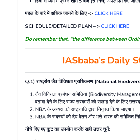
हिंदी माध्यम में प्रश्न
शाम
5
बजे
(5 PM)
अपलोड किए जाएंग
पहल के बारे में अधिक जानने के लिए
->
CLICK HERE
SCHEDULE/DETAILED PLAN – >
CLICK HERE
Do remember that, “the difference between Ordi
IASbaba’s Daily 
Q.1)
राष्ट्रीय
जैव
विविधता
प्राधिकरण
(National Biodiver
जैव
विविधता
प्रबंधन
समितियां
(Biodiversity Manage
बढ़ावा
देने
के
लिए
राज्य
सरकारों
को
सलाह
देने
के
लिए
उत्तरद
NBA
के
अध्यक्ष
को
राष्ट्रपति
द्वारा
नियुक्त
किया
जाएगा।
NBA
के
सदस्यों
को
देय
वेतन
और
भत्ते
भारत
की
समेकित
नि
नीचे
दिए
गए
कूट
का
उपयोग
करके
सही
उत्तर
चुनें
: