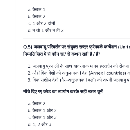
केवल
1
केवल
2
1
और
2
दोनों
न
तो
1
और
न
ही
2
Q.5)
जलवायु
परिवर्तन
पर
संयुक्त
राष्ट्र
फ्रेमवर्क
कन्वेंशन
(Unit
निम्नलिखित
में
से
कौन
सा
/
से
कथन
सही
है
/
हैं
?
जलवायु
प्रणाली
के
साथ
खतरनाक
मानव
हस्तक्षेप
को
रोकना
औद्योगिक
देशों
को
अनुलग्नक
I
देश
(Annex I countries)
क
विकासशील
देशों
(
गैर
–
अनुलग्नक
I
दलों
)
को
अपनी
जलवायु
प
नीचे
दिए
गए
कोड
का
उपयोग
करके
सही
उत्तर
चुनें
:
केवल
2
केवल
1
और
2
केवल
1
और
3
1, 2
और
3