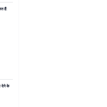
लित
हैं
:
ा
देने
के