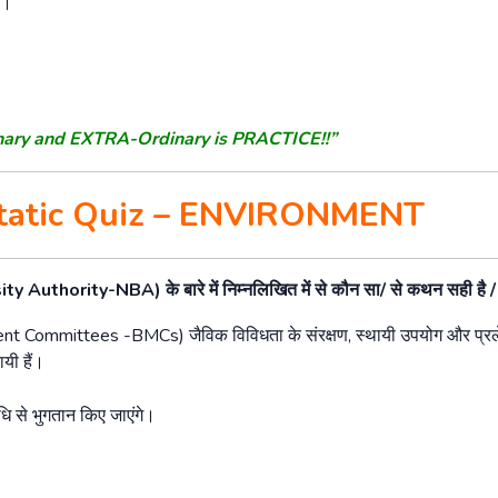
े।
nary and EXTRA-Ordinary is PRACTICE!!”
Static Quiz – ENVIRONMENT
sity Authority-NBA)
के
बारे
में
निम्नलिखित
में
से
कौन
सा
/
से
कथन
सही
है
ment Committees -BMCs)
जैविक
विविधता
के
संरक्षण
,
स्थायी
उपयोग
और
प्र
ायी
हैं।
धि
से
भुगतान
किए
जाएंगे।