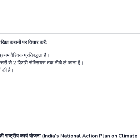
लिखित
कथनों
पर
विचार
करें
:
प्रथम
वैश्विक
प्रतिबद्धता
है।
्तरों
से
2
डिग्री
सेल्सियस
तक
नीचे
ले
जाना
है।
ं
की
है।
की
राष्ट्रीय
कार्य
योजना
(India’s National Action Plan on Climate