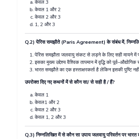
केवल
3
केवल
1
और
2
केवल
2
और
3
1, 2
और
3
Q.2)
पेरिस
समझौते
(Paris Agreement)
के
संबंध
में
,
निम्न
पेरिस
समझौता
जलवायु
संकट
से
लड़ने
के
लिए
सही
मायने
में
इसका
मुख्य
उद्देश्य
वैश्विक
तापमान
में
वृद्धि
को
पूर्व
–
औद्योगिक
स
भारत
समझौते
का
एक
हस्ताक्षरकर्ता
है
लेकिन
इसकी
पुष्टि
नही
उपरोक्त
दिए
गए
कथनों
में
से
कौन
सा
/
से
सही
है
/
हैं
?
केवल
1
केवल
1
और
2
केवल
2
और
3
केवल
1, 2
और
3
Q.3)
निम्नलिखित
में
से
कौन
सा
उपाय
जलवायु
परिवर्तन
पर
भारत