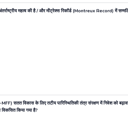
ंतर्राष्ट्रीय
महत्व
की
है
/
और
मोंट्रेक्स
रिकॉर्ड
(Montreux Record)
में
सम्म
 -MFF)
सतत
विकास
के
लिए
तटीय
पारिस्थितिकी
तंत्र
संरक्षण
में
निवेश
को
बढ़ाव
ा
विकसित
किया
गया
है
?