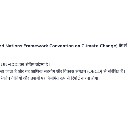
ed Nations Framework Convention on Climate Change)
के
सं
UNFCCC
का
अंतिम
उद्देश्य
है।
हा
जाता
है
और
यह
आर्थिक
सहयोग
और
विकास
संगठन
(OECD)
से
संबंधित
हैं।
रिवर्तन
नीतियों
और
उपायों
पर
नियमित
रूप
से
रिपोर्ट
करना
होगा।