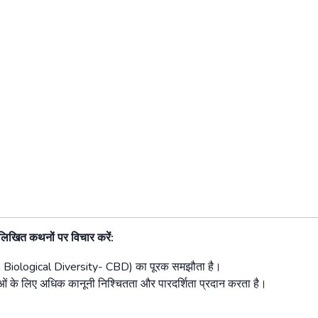
नलिखित
कथनों
पर
विचार
करें
:
 Biological Diversity- CBD)
का
पूरक
समझौता
है।
ओं
के
लिए
अधिक
कानूनी
निश्चितता
और
पारदर्शिता
प्रदान
करता
है।