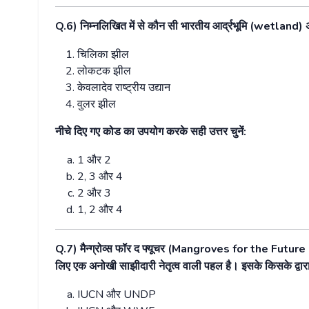
Q.6)
निम्नलिखित
में
से
कौन
सी
भारतीय
आर्द्रभूमि
(wetland)
अ
चिलिका
झील
लोकटक
झील
केवलादेव
राष्ट्रीय
उद्यान
वुलर
झील
नीचे
दिए
गए
कोड
का
उपयोग
करके
सही
उत्तर
चुनें
:
1
और
2
2, 3
और
4
2
और
3
1, 2
और
4
Q.7)
मैन्ग्रोव्स
फॉर
द
फ्यूचर
(Mangroves for the Future
लिए
एक
अनोखी
साझीदारी
नेतृत्व
वाली
पहल
है।
इसके
किसके
द्वार
IUCN
और
UNDP