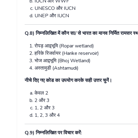
IUCN
और
WWF
UNESCO
और
IUCN
UNEP
और
IUCN
Q.8)
निम्नलिखित
में
कौन
सा
/
से
भारत
का
मानव
निर्मित
रामसर
स्
रोपड़
आद्र्भूमि
(Ropar wetland)
हरिके
रिजर्वायर
(Harike reservoir)
भोज
आद्र्भूमि
(Bhoj Wetland)
अस्तामुडी
(Ashtamudi)
नीचे
दिए
गए
कोड
का
उपयोग
करके
सही
उत्तर
चुनें।
केवल
2
2
और
3
1, 2
और
3
1, 2, 3
और
4
Q.9)
निम्नलिखित
पर
विचार
करें
: