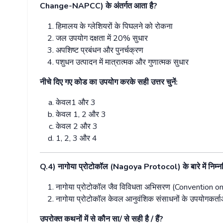
Change-NAPCC)
के
अंतर्गत
आता
है
?
हिमालय
के
ग्लेशियरों
के
पिघलने
को
रोकना
जल
उपयोग
दक्षता
में
20%
सुधार
अपशिष्ट
प्रबंधन
और
पुनर्चक्रण
पशुधन
उत्पादन
में
मात्रात्मक
और
गुणात्मक
सुधार
नीचे
दिए
गए
कोड
का
उपयोग
करके
सही
उत्तर
चुनें
:
केवल
1
और
3
केवल
1, 2
और
3
केवल
2
और
3
1, 2, 3
और
4
Q.4)
नागोया
प्रोटोकॉल
(Nagoya Protocol)
के
बारे
में
निम्
नागोया
प्रोटोकॉल
जैव
विविधता
अभिसरण
(Convention on
नागोया
प्रोटोकॉल
केवल
आनुवंशिक
संसाधनों
के
उपयोगकर्ता
उपरोक्त
कथनों
में
से
कौन
सा
/
से
सही
है
/
हैं
?