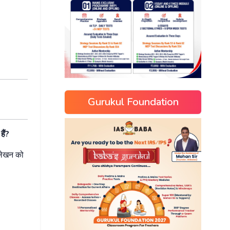
Gurukul Foundation
/
हैं
?
लेखन
को